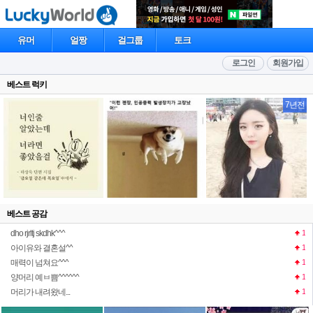
유머
얼짱
걸그룹
토크
로그인
회원가입
베스트 럭키
7년전
베스트 공감
dho rjrltj skdhk^^^
1
아이유와 결혼설^^
1
매력이 넘쳐요^^^
1
양머리 예ㅂ쁨^^^^^^
1
머리가 내려왔네...
1