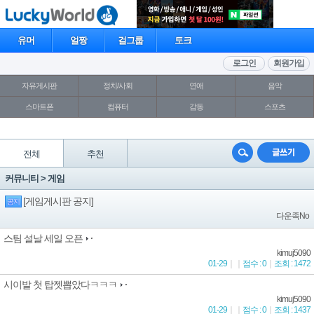
유머
얼짱
걸그룹
토크
로그인
회원가입
자유게시판
정치/사회
연애
음악
스마트폰
컴퓨터
감동
스포츠
전체
추천
커뮤니티 >
게임
[게임게시판 공지]
공지
다운족No
스팀 설날 세일 오픈
kimuj5090
01-29
｜
｜
점수 : 0
｜
조회 : 1472
시이발 첫 탑젯뽑았다ㅋㅋㅋ
kimuj5090
01-29
｜
｜
점수 : 0
｜
조회 : 1437