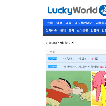
유머
얼짱
먹방
걸그룹/연예인
자동차
정치/사회
연애
음악
스마트폰
컴퓨터
감
커뮤니티 >
액션이미지
번호
대용량 이미지 올리기
[9]
액션이미지 게시판 사용방법
[10]