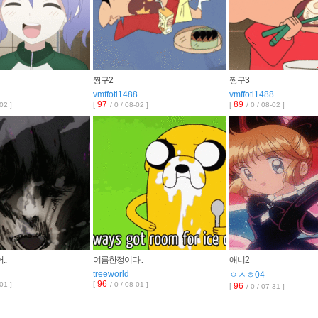
짱구2
짱구3
vmffotl1488
vmffotl1488
97
89
[
[
-02 ]
/ 0 / 08-02 ]
/ 0 / 08-02 ]
..
여름한정이다..
애니2
treeworld
ㅇㅅㅎ04
96
[
-01 ]
/ 0 / 08-01 ]
96
[
/ 0 / 07-31 ]