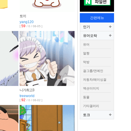
토끼
간편메뉴
yang120
59
[
/ 0 / 08-05 ]
인기
유머오락
유머
얼짱
먹방
걸그룹/연예인
자동차/레이싱걸
액션이미지
니가최고3
treeworld
동물
92
[
/ 0 / 08-02 ]
기타갤러리
토크