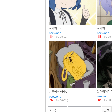
니가최고2
니가최고
treeworld
treeworld
84
88
[
[
/ 0 / 08-02 ]
/ 0 / 08
살려줭어어어
여름에 에어�..
treeworld
treeworld
85
92
[
[
/ 0 / 08
/ 0 / 08-01 ]
제 목
검색