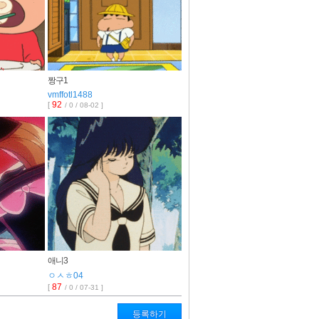
짱구1
vmffotl1488
92
[
/ 0 / 08-02 ]
애니3
ㅇㅅㅎ04
87
[
/ 0 / 07-31 ]
등록하기