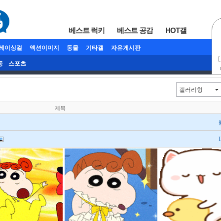
베스트 럭키
베스트 공감
HOT갤
/레이싱걸
액션이미지
동물
기타갤
자유게시판
동
스포츠
갤러리형
제목