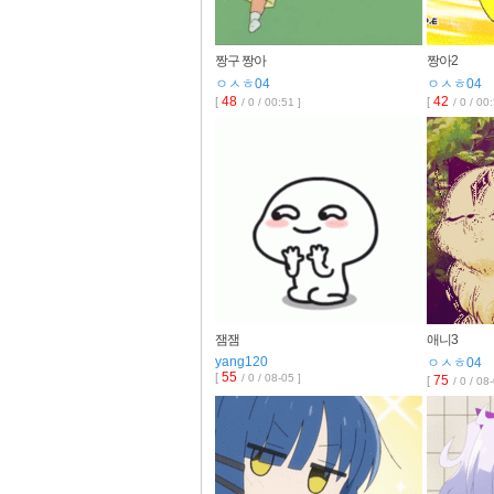
짱구 짱아
짱아2
ㅇㅅㅎ04
ㅇㅅㅎ04
48
42
[
[
/ 0 / 00:51 ]
/ 0 / 00
잼잼
애니3
yang120
ㅇㅅㅎ04
55
[
/ 0 / 08-05 ]
75
[
/ 0 / 08