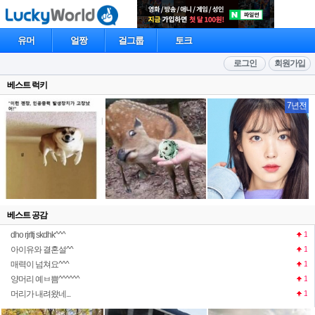
유머
얼짱
걸그룹
토크
로그인
회원가입
베스트 럭키
7년전
베스트 공감
dho rjrltj skdhk^^^
1
아이유와 결혼설^^
1
매력이 넘쳐요^^^
1
양머리 예ㅂ쁨^^^^^^
1
머리가 내려왔네...
1