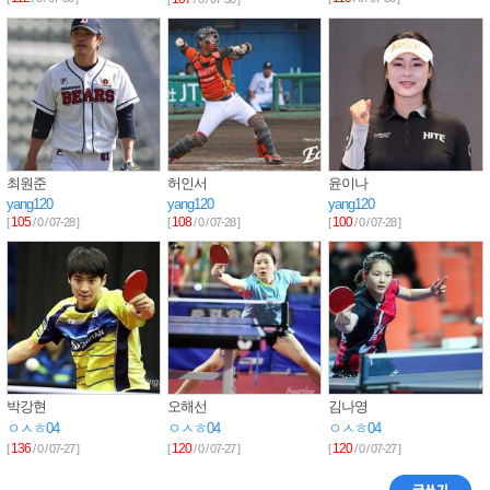
최원준
허인서
윤이나
yang120
yang120
yang120
105
108
100
[
/ 0 / 07-28 ]
[
/ 0 / 07-28 ]
[
/ 0 / 07-28 ]
박강현
오해선
김나영
ㅇㅅㅎ04
ㅇㅅㅎ04
ㅇㅅㅎ04
136
120
120
[
/ 0 / 07-27 ]
[
/ 0 / 07-27 ]
[
/ 0 / 07-27 ]