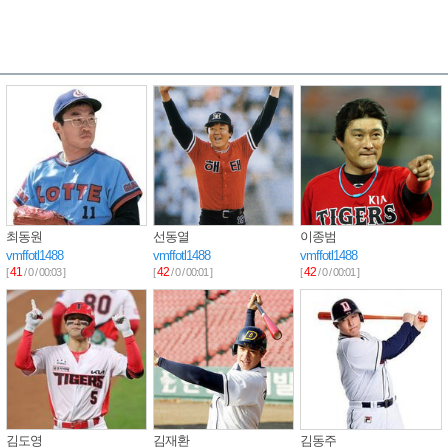
최동원
선동열
이종범
vmffotl1488
vmffotl1488
vmffotl1488
41
42
42
[
/ 0 / 00:03 ]
[
/ 0 / 00:01 ]
[
/ 0 / 00:01 ]
김도영
김재환
김동주