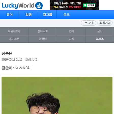
유머
얼짱
걸그룹
토크
로그인
회원가입
자유게시판
정치/사회
연애
음악
스마트폰
컴퓨터
감동
스포츠
정승원
2026-05-18 01:12
｜
조회 : 145
글쓴이 : ㅇㅅㅎ04
｜