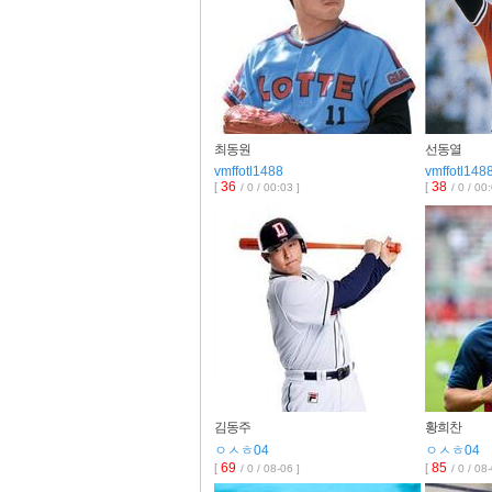
최동원
선동열
vmffotl1488
vmffotl148
36
38
[
[
/ 0 / 00:03 ]
/ 0 / 00
김동주
황희찬
ㅇㅅㅎ04
ㅇㅅㅎ04
69
85
[
[
/ 0 / 08-06 ]
/ 0 / 08