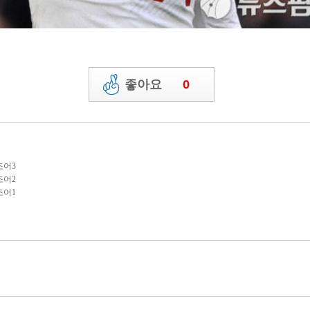
게시물 신고하기
좋아요
0
신조어3
신조어2
신조어1