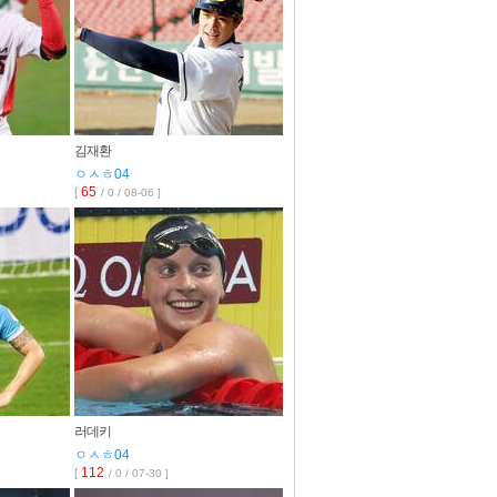
김재환
ㅇㅅㅎ04
65
[
/ 0 / 08-06 ]
러데키
ㅇㅅㅎ04
112
[
/ 0 / 07-30 ]