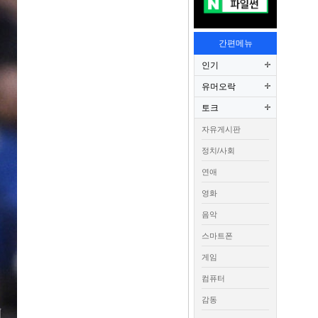
간편메뉴
인기
유머오락
토크
자유게시판
정치/사회
연애
영화
음악
스마트폰
게임
컴퓨터
감동