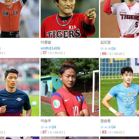
이종범
김도영
8
vmffotl1488
ㅇㅅㅎ04
37
[
:01 ]
/ 0 / 00:01 ]
66
[
/ 0 / 08-06 ]
이승우
정승원
ㅇㅅㅎ04
ㅇㅅㅎ04
87
83
[
[
-02 ]
/ 0 / 08-02 ]
/ 0 / 08-02 ]