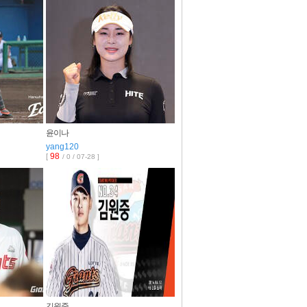
윤이나
yang120
98
[
/ 0 / 07-28 ]
김원중