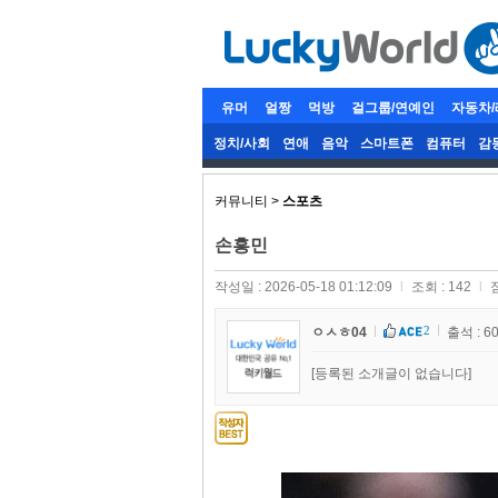
유머
얼짱
먹방
걸그룹/연예인
자동차
정치/사회
연애
음악
스마트폰
컴퓨터
감
커뮤니티 >
스포츠
손흥민
작성일 : 2026-05-18 01:12:09
l
조회 : 142
l
2
ㅇㅅㅎ04
출석 : 6
[등록된 소개글이 없습니다]