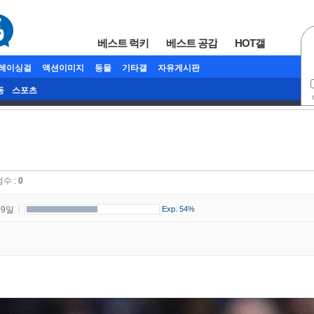
베스트 럭키
베스트 공감
HOT갤
/레이싱걸
액션이미지
동물
기타갤
자유게시판
동
스포츠
점수 :
0
09일
Exp. 54%