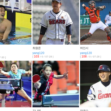
최원준
허인서
yang120
yang120
103
108
[
[
/ 0 / 07-28 ]
/ 0 / 07-28 ]
7-30 ]
김나영
안권수