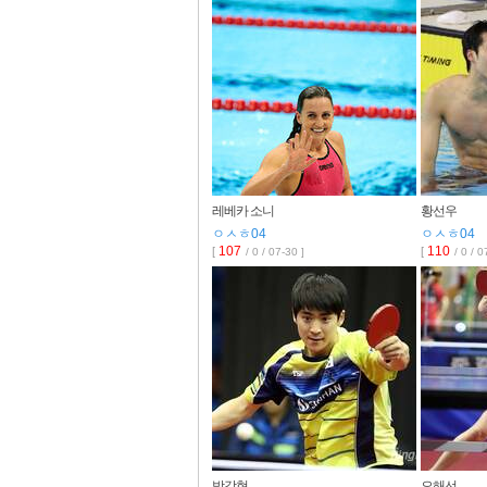
레베카 소니
황선우
ㅇㅅㅎ04
ㅇㅅㅎ04
107
110
[
[
/ 0 / 07-30 ]
/ 0 / 0
박강현
오해선