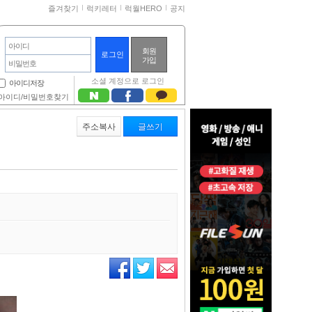
즐겨찾기
럭키레터
럭월HERO
공지
아이디
회원
가입
비밀번호
소셜 계정으로 로그인
아이디저장
아이디/비밀번호찾기
주소복사
글쓰기