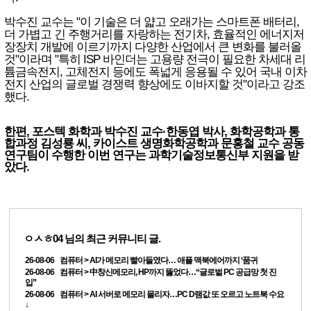
박수진 교수는 "이 기술은 더 얇고 오래가는 스마트폰 배터리,
더 가볍고 긴 주행거리를 자랑하는 전기차, 효율적인 에너지저
장장치 개발에 이르기까지 다양한 산업에서 큰 변화를 불러올
것"이라며 "특히 ISP 바인더는 고용량 전극이 필요한 차세대 리
튬금속전지, 고체전지 등에도 폭넓게 응용될 수 있어 국내 이차
전지 산업의 글로벌 경쟁력 향상에도 이바지할 것"이라고 강조
했다.
한편, 포스텍 화학과 박수진 교수·한동엽 박사, 화학공학과 통
합과정 김성룡 씨, 카이스트 생명화학공학과 문홍철 교수 공동
연구팀이 수행한 이번 연구는 과학기술정보통신부 지원을 받
았다.
ㅇㅅㅎ04
님의 최근 커뮤니티 글.
26-08-06 컴퓨터 > AI가 메모리 빨아들였다… 애플 맥북에어까지 ‘품귀
26-08-06 컴퓨터 > 中창신메모리, HP까지 뚫었다…“글로벌 PC 공급망 첫 진
입”
26-08-06 컴퓨터 > AI 서버로 메모리 몰리자…PC D램값 또 오르고 노트북 수요
↓