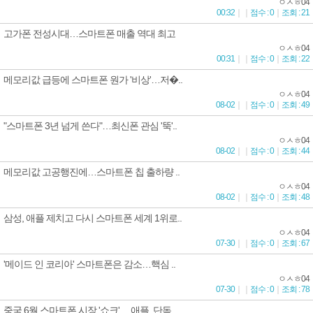
ㅇㅅㅎ04
00:32
｜
｜
점수 : 0
｜
조회 : 21
고가폰 전성시대…스마트폰 매출 역대 최고
ㅇㅅㅎ04
00:31
｜
｜
점수 : 0
｜
조회 : 22
메모리값 급등에 스마트폰 원가 '비상'…저�..
ㅇㅅㅎ04
08-02
｜
｜
점수 : 0
｜
조회 : 49
"스마트폰 3년 넘게 쓴다"…최신폰 관심 '뚝'..
ㅇㅅㅎ04
08-02
｜
｜
점수 : 0
｜
조회 : 44
메모리값 고공행진에…스마트폰 칩 출하량 ..
ㅇㅅㅎ04
08-02
｜
｜
점수 : 0
｜
조회 : 48
삼성, 애플 제치고 다시 스마트폰 세계 1위로..
ㅇㅅㅎ04
07-30
｜
｜
점수 : 0
｜
조회 : 67
'메이드 인 코리아' 스마트폰은 감소…핵심 ..
ㅇㅅㅎ04
07-30
｜
｜
점수 : 0
｜
조회 : 78
중국 6월 스마트폰 시장 '쇼크'… 애플, 단독..