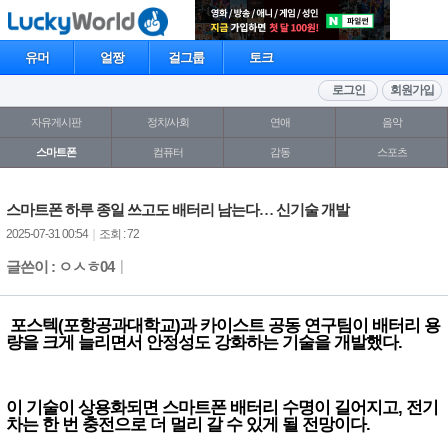
유머
얼짱
걸그룹
토크
로그인
회원가입
자유게시판
정치/사회
연애
음악
스마트폰
컴퓨터
감동
스포츠
스마트폰 하루 종일 쓰고도 배터리 남는다… 신기술 개발
2025-07-31 00:54
｜
조회 : 72
글쓴이 : ㅇㅅㅎ04
｜
포스텍(포항공과대학교)과 카이스트 공동 연구팀이 배터리 용
량을 크게 늘리면서 안정성도 강화하는 기술을 개발했다.
이 기술이 상용화되면 스마트폰 배터리 수명이 길어지고, 전기
차는 한 번 충전으로 더 멀리 갈 수 있게 될 전망이다.