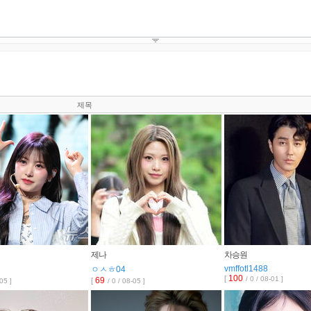
제목
제나
차승원
vmffotl1488
ㅇㅅㅎ04
100
[
/ 0 / 08-01 ]
69
[
-05 ]
/ 0 / 08-05 ]