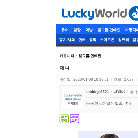
유머
얼짱
먹방
걸그룹/연예인
자동차
정치/사회
연애
음악
스마트폰
컴퓨터
감
커뮤니티 >
걸그룹/연예인
제니
작성일 : 2023-01-08 18:38:51
l
조회 : 2,687
l
tmddnjs5321
6
출석 
[등록된 소개글이 없습니다]