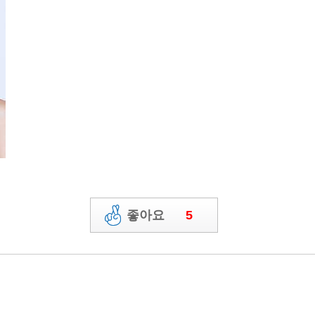
게시물 신고하기
좋아요
5