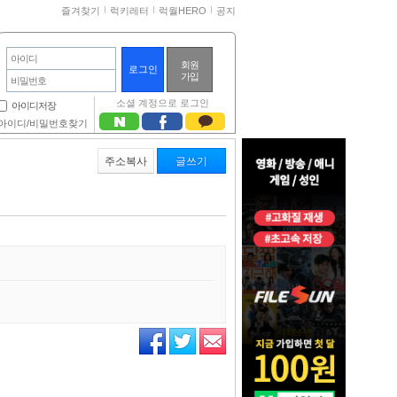
즐겨찾기
럭키레터
럭월HERO
공지
아이디
회원
가입
비밀번호
소셜 계정으로 로그인
아이디저장
아이디/비밀번호찾기
주소복사
글쓰기