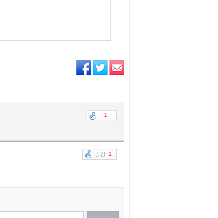
1
공감
1