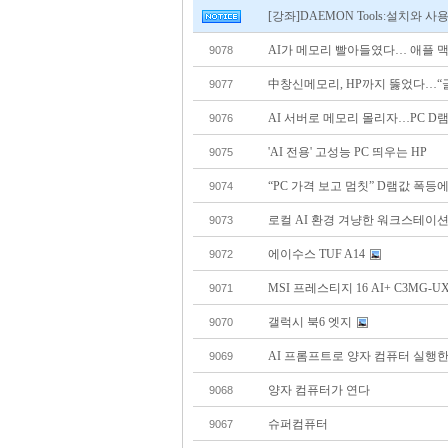
[강좌]DAEMON Toolsː설치와 사
AI가 메모리 빨아들였다… 애플 
9078
中창신메모리, HP까지 뚫었다…“글
9077
AI 서버로 메모리 몰리자…PC D
9076
'AI 전용' 고성능 PC 띄우는 HP
9075
“PC 가격 보고 멈칫” D램값 폭등
9074
로컬 AI 환경 겨냥한 워크스테이션
9073
에이수스 TUF A14
9072
MSI 프레스티지 16 AI+ C3MG-UX9
9071
갤럭시 북6 엣지
9070
AI 프롬프트로 양자 컴퓨터 실행
9069
양자 컴퓨터가 연다
9068
슈퍼컴퓨터
9067