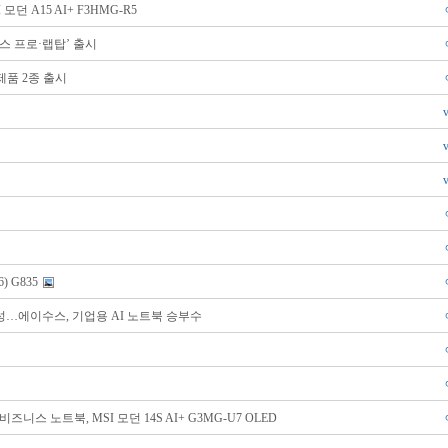
던 A15 AI+ F3HMG-R5
피스 프로·랩탑’ 출시
제품 2종 출시
) G835
내구성…에이수스, 기업용 AI 노트북 승부수
 비즈니스 노트북, MSI 모던 14S AI+ G3MG-U7 OLED