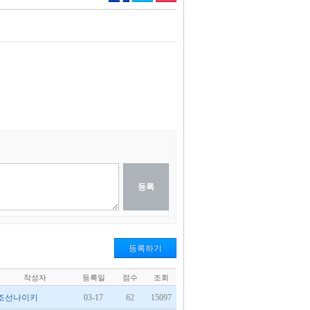
등록하기
작성자
등록일
점수
조회
조선나이키
03-17
62
15097