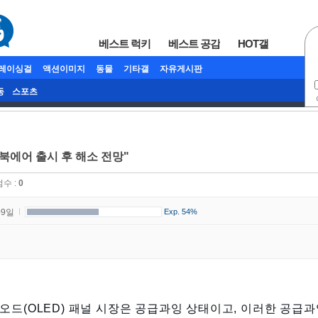
베스트 럭키
베스트 공감
HOT갤
/레이싱걸
액션이미지
동물
기타갤
자유게시판
동
스포츠
맥북에어 출시 후 해소 전망"
점수 :
0
09일
Exp. 54%
드(OLED) 패널 시장은
공급과잉 상태이고, 이러한 공급과잉