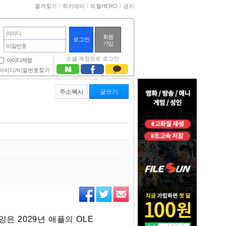
즐겨찾기
럭키레터
럭월HERO
공지
아이디
회원
가입
비밀번호
소셜 계정으로 로그인
아이디저장
아이디/비밀번호찾기
주소복사
글쓰기
은 2029년 애플의 OLE