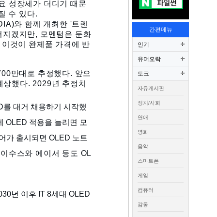
수요 성장세가 더디기
때문
질 수 있
다.
A)와 함께 개최한 '트렌
간편메뉴
어지겠지만, 모멘텀은 둔화
, 이것이 완제품 가격에 반
인기
유머오락
700만대로 추정했다. 앞으
토크
예상했
다.
2029년 추정치
자유게시판
정치/사회
ED를 대거 채용하기 시작했
연애
에 OLED 적용을 늘리면 모
영화
에어가 출시되면 OLED 노트
음악
에이수스와 에이서 등도 OL
스마트폰
게임
컴퓨터
0년 이후 IT 8세대 OLED
감동