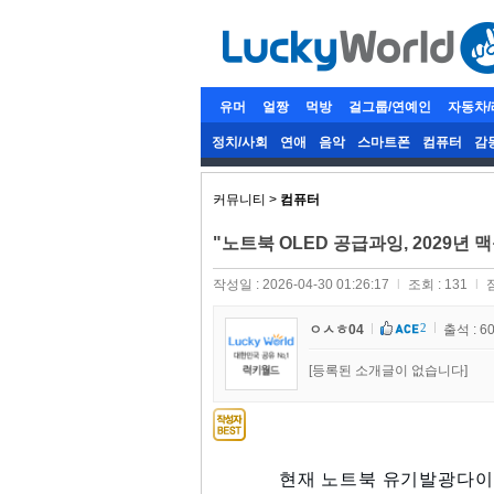
유머
얼짱
먹방
걸그룹/연예인
자동차
정치/사회
연애
음악
스마트폰
컴퓨터
감
커뮤니티 >
컴퓨터
"노트북 OLED 공급과잉, 2029년 
작성일 : 2026-04-30 01:26:17
l
조회 : 131
l
2
ㅇㅅㅎ04
출석 : 6
[등록된 소개글이 없습니다]
현재 노트북 유기발광다이오