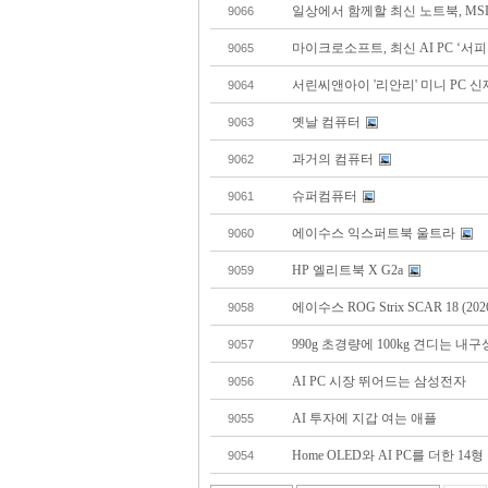
일상에서 함께할 최신 노트북, MSI 모
9066
마이크로소프트, 최신 AI PC ‘서
9065
서린씨앤아이 '리안리' 미니 PC 신
9064
옛날 컴퓨터
9063
과거의 컴퓨터
9062
슈퍼컴퓨터
9061
에이수스 익스퍼트북 울트라
9060
HP 엘리트북 X G2a
9059
에이수스 ROG Strix SCAR 18 (2026
9058
990g 초경량에 100kg 견디는 
9057
AI PC 시장 뛰어드는 삼성전자
9056
AI 투자에 지갑 여는 애플
9055
Home OLED와 AI PC를 더한 14형
9054