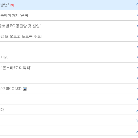
용방법!
[9]
맥북에어까지 ‘품귀
로벌 PC 공급망 첫 진입”
램값 또 오르고 노트북 수요↓
에 비상
 ‘몬스타PC 디렉터’
 2.8K OLED
한다