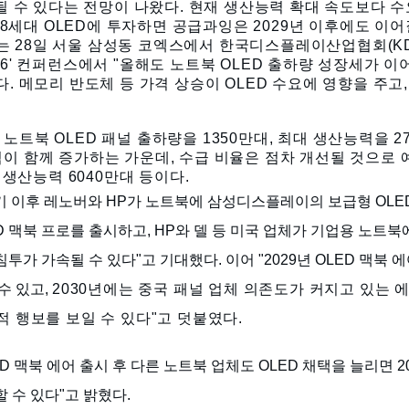
소될 수 있다는
전망이 나왔다. 현재
생산능력 확대 속도보다 
T 8세대 OLED에 투자하면
공급과잉은 2029년 이후에도 이어
28일 서울 삼성동 코엑스에서 한국디스플레이산업협회(KDI
26' 컨퍼런스에서 "올해도
노트북 OLED 출하량 성장세가 이
다. 메모리 반도체 등 가격 상승이
OLED 수요에 영향을 주고
트북 OLED 패널 출하량을 1350만대, 최대 생산능력을 2
이 함께 증가하는 가운데, 수급 비율은
점차 개선될 것으로
대 생산능력 6040만대 등이다.
분기 이후 레노버와 HP가 노트북에 삼성디스플레이의 보급형 OL
LED 맥북 프로를 출시하고, HP와 델 등 미국 업체가 기업용 노트북
침투가 가속될 수 있다"고 기대했다. 이어 "2029년 OLED 맥북 
수 있고,
2030년에는 중국 패널 업체 의존도가 커지고 있는 
적 행보를 보일 수 있다"고 덧붙였다.
D 맥북 에어 출시 후 다른 노트북 업체도 OLED 채택을 늘리면 203
 수 있다"고 밝혔다.