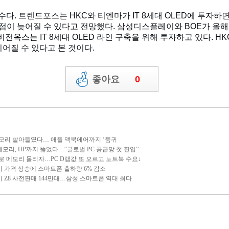
수다. 트렌드포스는 HKC와 티엔마가 IT 8세대 OLED에 투자하
시점이 늦어질 수 있다고 전망했다. 삼성디스플레이와 BOE가 올해부
비전옥스는 IT 8세대 OLED 라인 구축을 위해 투자하고 있다. 
이어질 수 있다고 본 것이다.
게시물 신고하기
좋아요
0
 AI가 메모리 빨아들였다… 애플 맥북에어까지 ‘품귀
 中창신메모리, HP까지 뚫었다…“글로벌 PC 공급망 첫 진입”
AI 서버로 메모리 몰리자…PC D램값 또 오르고 노트북 수요↓
> 메모리 가격 상승에 스마트폰 출하량 6% 감소
> 갤럭시 Z8 사전판매 144만대…삼성 스마트폰 역대 최다