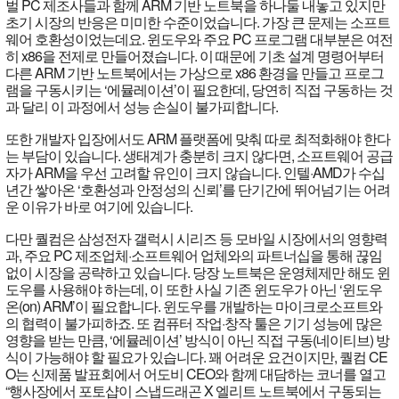
벌 PC 제조사들과 함께 ARM 기반 노트북을 하나둘 내놓고 있지만
초기 시장의 반응은 미미한 수준이었습니다. 가장 큰 문제는 소프트
웨어 호환성이었는데요. 윈도우와 주요 PC 프로그램 대부분은 여전
히 x86을 전제로 만들어졌습니다. 이 때문에 기초 설계 명령어부터
다른 ARM 기반 노트북에서는 가상으로 x86 환경을 만들고 프로그
램을 구동시키는 ‘에뮬레이션’이 필요한데, 당연히 직접 구동하는 것
과 달리 이 과정에서 성능 손실이 불가피합니다.
또한 개발자 입장에서도 ARM 플랫폼에 맞춰 따로 최적화해야 한다
는 부담이 있습니다. 생태계가 충분히 크지 않다면, 소프트웨어 공급
자가 ARM을 우선 고려할 유인이 크지 않습니다. 인텔·AMD가 수십
년간 쌓아온 ‘호환성과 안정성의 신뢰’를 단기간에 뛰어넘기는 어려
운 이유가 바로 여기에 있습니다.
다만 퀄컴은 삼성전자 갤럭시 시리즈 등 모바일 시장에서의 영향력
과, 주요 PC 제조업체·소프트웨어 업체와의 파트너십을 통해 끊임
없이 시장을 공략하고 있습니다. 당장 노트북은 운영체제만 해도 윈
도우를 사용해야 하는데, 이 또한 사실 기존 윈도우가 아닌 ‘윈도우
온(on) ARM’이 필요합니다. 윈도우를 개발하는 마이크로소프트와
의 협력이 불가피하죠. 또 컴퓨터 작업·창작 툴은 기기 성능에 많은
영향을 받는 만큼, ‘에뮬레이션’ 방식이 아닌 직접 구동(네이티브) 방
식이 가능해야 할 필요가 있습니다. 꽤 어려운 요건이지만, 퀄컴 CE
O는 신제품 발표회에서 어도비 CEO와 함께 대담하는 코너를 열고
“행사장에서 포토샵이 스냅드래곤 X 엘리트 노트북에서 구동되는