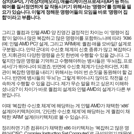
장치(GPU), 기억장치(메모리), 애플리케이션프로세서(AP) 등 하드
웨어를 질서정연하게 잘 작동시키기 위해서는 ‘명령어’를 정해둘 필
요가 있습니다. 이렇게 정해둔 명령어들의 모임을 바로 ‘명령어 집
합’이라고 부릅니다.
그리고 퀄컴과 인텔·AMD 양 진영간 결정적인 차이는 이 ‘명령어 집
합’이 얼마나 많은 복잡하고 많은 명령어를 포함하느냐에 따라 'X86
(예: 인텔·AMD PC)' 설계, 그리고 'ARM(예: 퀄컴·애플 모바일)' 설계로
구분됩니다. 만약 군대의 수신호 체계의 신호 종류가 많고 복잡하다
면, 지휘관의 다양한 명령을 손짓 한번에 수행할 수 있을 겁니다. 그
렇지만 많은 명령을 기억하고 수행해야하는 병사들은 ‘두뇌(칩, 프로
세서)’가 뛰어나야 되겠죠. 반면에 수신호 체계가 단순하다면, 지휘
관이 복잡한 명령을 내리기 위해서는 여러 번 손짓을 동원해야 할 겁
니다. 반면에 병사들의 ‘두뇌’는 그렇게 뛰어나지 않아도 작전을 신
속하게 수행할 수 있을 겁니다. 제가 무슨 말을 하고 싶은지 이해하
셨나요? 이 차이가 바로 퀄컴의 설계와 인텔·AMD의 설계가 다른 부
분입니다.
이때 ‘복잡한 수신호 체계’에 해당하는 게 인텔·AMD가 채택한 ‘x86’
설계(아키텍처)이며, ‘간단한 수신호 체계’에 해당하는 게 퀄컴이 채
택한 ‘ARM’ 설계(아키텍처)로 볼 수 있습니다.
정리하면 기존 컴퓨터가 채택한 x86 아키텍처는 ‘복잡하고 많은 명
령어(CISC, Complex Instruction Set Computer)’로 구성되었기 때문에