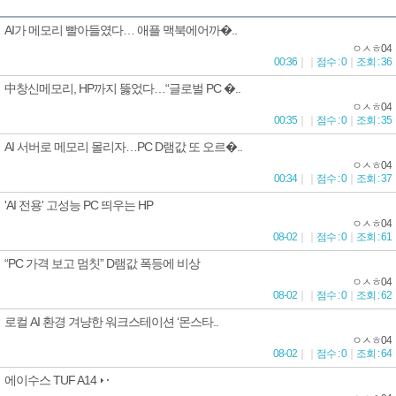
AI가 메모리 빨아들였다… 애플 맥북에어까�..
ㅇㅅㅎ04
00:36
｜
｜
점수 : 0
｜
조회 : 36
中창신메모리, HP까지 뚫었다…“글로벌 PC �..
ㅇㅅㅎ04
00:35
｜
｜
점수 : 0
｜
조회 : 35
AI 서버로 메모리 몰리자…PC D램값 또 오르�..
ㅇㅅㅎ04
00:34
｜
｜
점수 : 0
｜
조회 : 37
'AI 전용' 고성능 PC 띄우는 HP
ㅇㅅㅎ04
08-02
｜
｜
점수 : 0
｜
조회 : 61
“PC 가격 보고 멈칫” D램값 폭등에 비상
ㅇㅅㅎ04
08-02
｜
｜
점수 : 0
｜
조회 : 62
로컬 AI 환경 겨냥한 워크스테이션 ‘몬스타..
ㅇㅅㅎ04
08-02
｜
｜
점수 : 0
｜
조회 : 64
에이수스 TUF A14