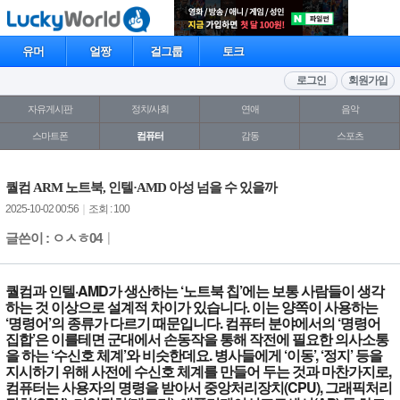
유머
얼짱
걸그룹
토크
로그인
회원가입
자유게시판
정치/사회
연애
음악
스마트폰
컴퓨터
감동
스포츠
퀄컴 ARM 노트북, 인텔·AMD 아성 넘을 수 있을까
2025-10-02 00:56
｜
조회 : 100
글쓴이 : ㅇㅅㅎ04
｜
퀄컴과 인텔·AMD가 생산하는 ‘노트북 칩’에는 보통 사람들이 생각
하는 것 이상으로 설계적 차이가 있습니다. 이는 양쪽이 사용하는
‘명령어’의 종류가 다르기 때문입니다. 컴퓨터 분야에서의 ‘명령어
집합’은 이를테면 군대에서 손동작을 통해 작전에 필요한 의사소통
을 하는 ‘수신호 체계’와 비슷한데요. 병사들에게 ‘이동’, ‘정지’ 등을
지시하기 위해 사전에 수신호 체계를 만들어 두는 것과 마찬가지로,
컴퓨터는 사용자의 명령을 받아서 중앙처리장치(CPU), 그래픽처리