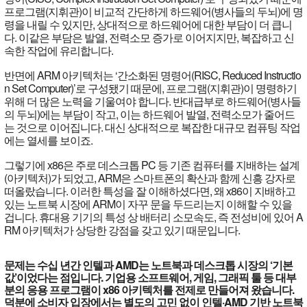
프로그램(지휘관)이 비교적 간단하게 하드웨어(병사들의 두뇌)에 명
령을 내릴 수 있지만, 상대적으로 하드웨어에 대한 부담이 더 큽니
다. 이같은 부담은 발열, 전력소모 증가로 이어지지만, 복잡하고 신
속한 작업에 유리합니다.
반면에 ARM 아키텍처는 ‘간소화된 명령어(RISC, Reduced Instructio
n Set Computer)’로 구성됐기 때문에, 프로그램(지휘관)이 명령하기
위해 더 많은 노력을 기울여야 합니다. 반대급부로 하드웨어(병사들
의 두뇌)에는 부담이 작고, 이는 하드웨어 발열, 전력소모가 줄어드
는 것으로 이어집니다. 대신 상대적으로 복잡한 대규모 컴퓨팅 작업
에는 열세를 보이죠.
그렇기에 x86은 주로 데스크톱 PC 등 기존 컴퓨터를 지배하는 설계
(아키텍처)가 되었고, ARM은 스마트폰의 확산과 함께 신흥 강자로
떠올랐습니다. 이러한 특성을 잘 이해하셨다면, 왜 x86이 지배하고
있는 노트북 시장에 ARM이 자꾸 문을 두드리는지 이해할 수 있을
겁니다. 휴대용 기기의 특성 상 배터리 소모속도, 즉 전성비에 있어 A
RM 아키텍처가 상당한 강점을 갖고 있기 때문입니다.
문제는 수십 년간 인텔과 AMD는 노트북과 데스크톱 시장의 ‘기본
값’이었다는 점입니다. 기업용 소프트웨어, 게임, 그래픽 툴 등 대부
분의 응용 프로그램이 x86 아키텍처를 전제로 만들어져 왔습니다.
덕분에 소비자 입장에서는 별도의 고민 없이 인텔·AMD 기반 노트북