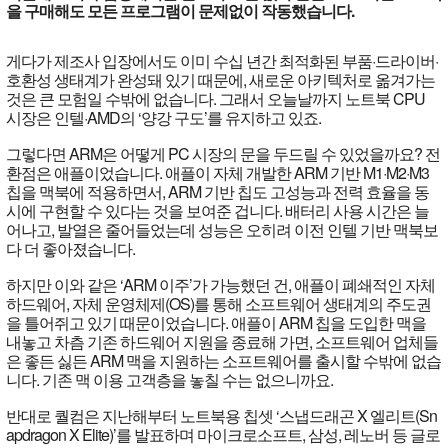
을 구매해도 모든 프로그램이 문제없이 작동했습니다.
게다가 제조사 입장에서도 이미 수십 년간 최적화된 부품·드라이버·
호환성 생태계가 완성돼 있기 때문에, 새로운 아키텍처로 옮겨가는
것은 큰 모험일 수밖에 없습니다. 그래서 오늘날까지 노트북 CPU
시장은 인텔·AMD의 ‘양강 구도’를 유지하고 있죠.
그렇다면 ARM은 어떻게 PC 시장의 문을 두드릴 수 있었을까요? 전
환점은 애플이었습니다. 애플이 자체 개발한 ARM 기반 M1·M2·M3
칩을 맥북에 적용하면서, ARM 기반 칩도 고성능과 전력 효율을 동
시에 구현할 수 있다는 것을 보여준 겁니다. 배터리 사용 시간은 늘
어나고, 발열은 줄어들었는데 성능은 오히려 이전 인텔 기반 맥북보
다 더 좋아졌습니다.
하지만 이와 같은 ‘ARM 이주’가 가능했던 건, 애플이 폐쇄적인 자체
하드웨어, 자체 운영체제(OS)를 통해 소프트웨어 생태계의 주도권
을 틀어쥐고 있기 때문이었습니다. 애플이 ARM 칩을 도입한 맥을
내놓고 차츰 기존 하드웨어 지원을 종료해 가면, 소프트웨어 업체들
은 좋든 싫든 ARM 맥을 지원하는 소프트웨어를 출시할 수밖에 없습
니다. 기존 맥 이용 고객층을 놓칠 수는 없으니까요.
반대로 퀄컴은 지난해부터 노트북용 칩셋 ‘스냅드래곤 X 엘리트(Sn
apdragon X Elite)’를 발표하며 마이크로소프트, 삼성, 레노버 등 글로