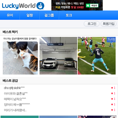
유머
얼짱
걸그룹
토크
로그인
회원가입
베스트 럭키
7년전
베스트 공감
dho rjrltj skdhk^^^
1
아이유와 결혼설^^
1
매력이 넘쳐요^^^
1
양머리 예ㅂ쁨^^^^^^
1
머리가 내려왔네...
1