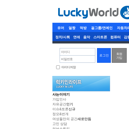
유머
얼짱
먹방
걸그룹/연예인
자동차
정치/사회
연애
음악
스마트폰
컴퓨터
감
아이디
회원
가입
비밀번호
아이디저장
사는이야기
가입인사
자유공간
인기
이슈&토론
신규
정모&번개
여성들만의 공간
새로만듬
고민 상담
러브스토리