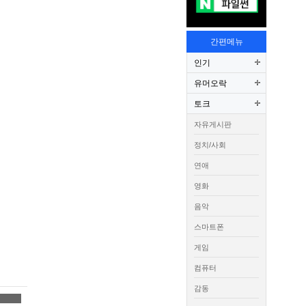
간편메뉴
인기
유머오락
토크
자유게시판
정치/사회
연애
영화
음악
스마트폰
게임
컴퓨터
감동