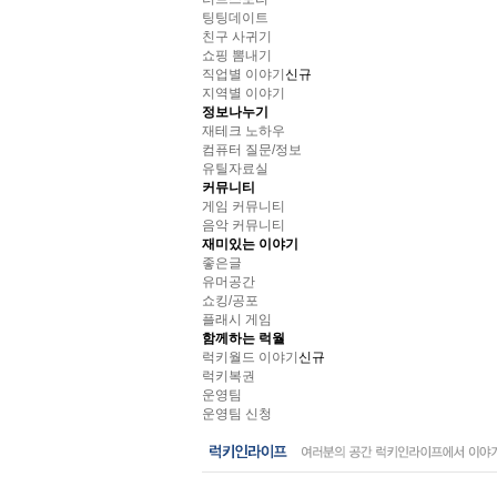
팅팅데이트
친구 사귀기
쇼핑 뽐내기
직업별 이야기
신규
지역별 이야기
정보나누기
재테크 노하우
컴퓨터 질문/정보
유틸자료실
커뮤니티
게임 커뮤니티
음악 커뮤니티
재미있는 이야기
좋은글
유머공간
쇼킹/공포
플래시 게임
함께하는 럭월
럭키월드 이야기
신규
럭키복권
운영팀
운영팀 신청