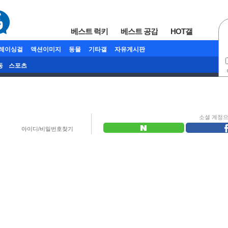
베스트 럭키
베스트 공감
HOT갤
/레이싱걸
액션이미지
동물
기타갤
자유게시판
동
스포츠
소셜 계정
아이디/비밀번호찾기