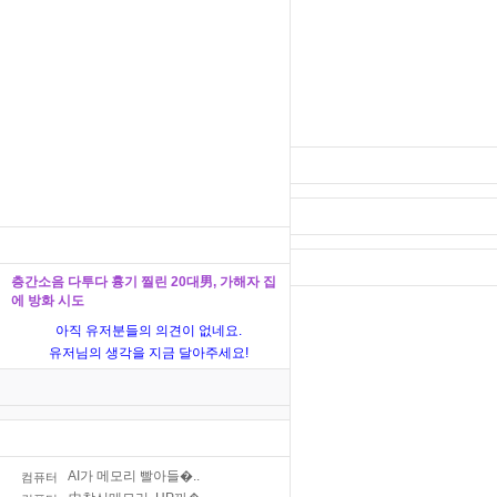
층간소음 다투다 흉기 찔린 20대男, 가해자 집
에 방화 시도
아직 유저분들의 의견이 없네요.
유저님의 생각을 지금 달아주세요!
AI가 메모리 빨아들�..
컴퓨터