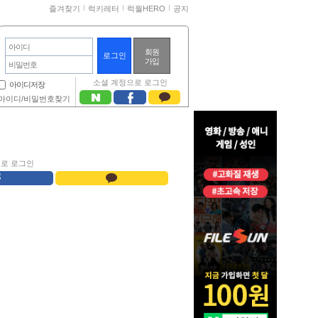
즐겨찾기
럭키레터
럭월HERO
공지
아이디
회원
가입
비밀번호
소셜 계정으로 로그인
아이디저장
아이디/비밀번호찾기
으로 로그인