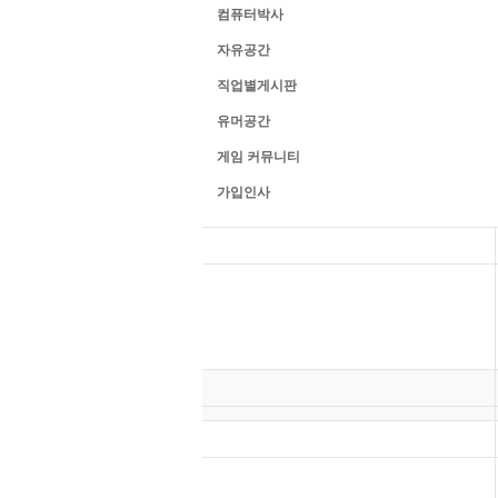
컴퓨터박사
자유공간
직업별게시판
유머공간
게임 커뮤니티
가입인사