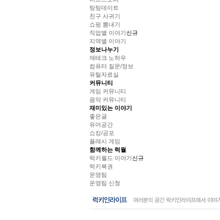
팅팅데이트
친구 사귀기
쇼핑 뽐내기
직업별 이야기
신규
지역별 이야기
정보나누기
재테크 노하우
컴퓨터 질문/정보
유틸자료실
커뮤니티
게임 커뮤니티
음악 커뮤니티
재미있는 이야기
좋은글
유머공간
쇼킹/공포
플래시 게임
함께하는 럭월
럭키월드 이야기
신규
럭키복권
운영팀
운영팀 신청