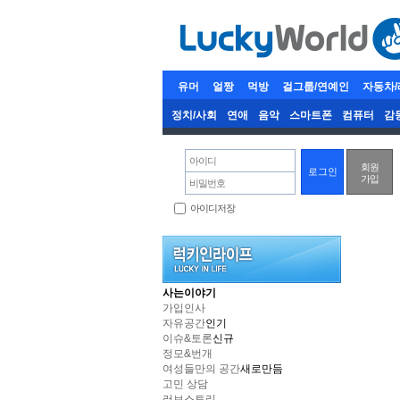
유머
얼짱
먹방
걸그룹/연예인
자동차
정치/사회
연애
음악
스마트폰
컴퓨터
감
아이디
회원
가입
비밀번호
아이디저장
사는이야기
가입인사
자유공간
인기
이슈&토론
신규
정모&번개
여성들만의 공간
새로만듬
고민 상담
러브스토리