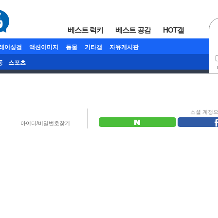
베스트 럭키
베스트 공감
HOT갤
/레이싱걸
액션이미지
동물
기타갤
자유게시판
동
스포츠
소셜 계정
아이디/비밀번호찾기