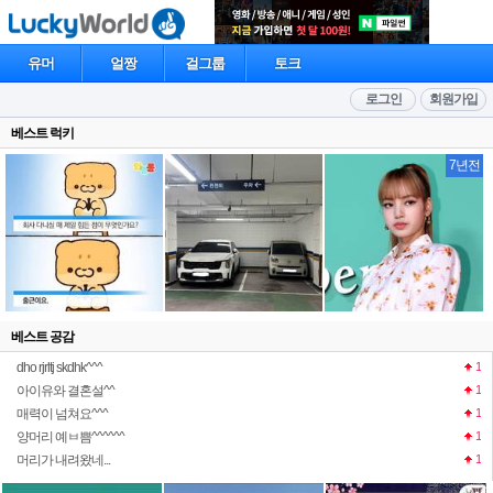
유머
얼짱
걸그룹
토크
로그인
회원가입
베스트 럭키
7년전
베스트 공감
dho rjrltj skdhk^^^
1
아이유와 결혼설^^
1
매력이 넘쳐요^^^
1
양머리 예ㅂ쁨^^^^^^
1
머리가 내려왔네...
1