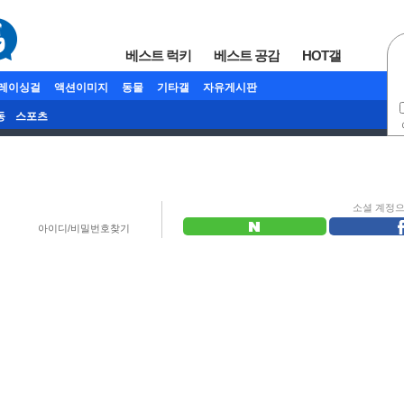
베스트 럭키
베스트 공감
HOT갤
/레이싱걸
액션이미지
동물
기타갤
자유게시판
동
스포츠
소셜 계정
아이디/비밀번호찾기