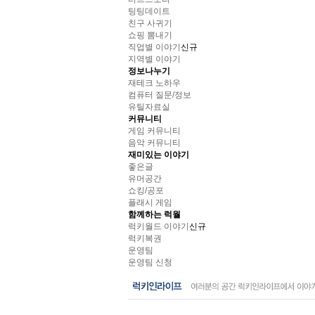
팅팅데이트
친구 사귀기
쇼핑 뽐내기
직업별 이야기
신규
지역별 이야기
정보나누기
재테크 노하우
컴퓨터 질문/정보
유틸자료실
커뮤니티
게임 커뮤니티
음악 커뮤니티
재미있는 이야기
좋은글
유머공간
쇼킹/공포
플래시 게임
함께하는 럭월
럭키월드 이야기
신규
럭키복권
운영팀
운영팀 신청