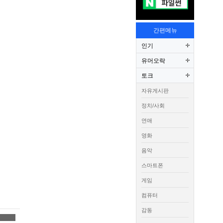
간편메뉴
인기
유머오락
토크
자유게시판
정치/사회
연애
영화
음악
스마트폰
게임
컴퓨터
감동