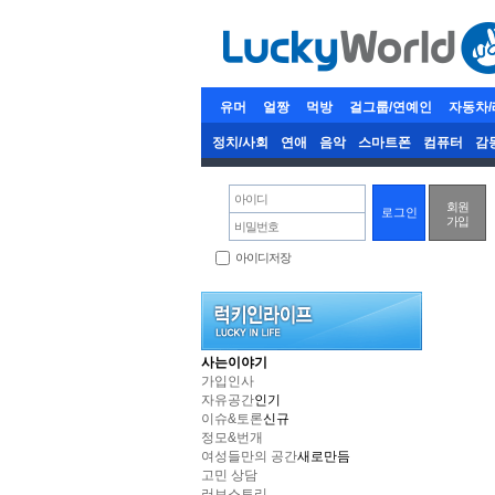
유머
얼짱
먹방
걸그룹/연예인
자동차
정치/사회
연애
음악
스마트폰
컴퓨터
감
아이디
회원
가입
비밀번호
아이디저장
사는이야기
가입인사
자유공간
인기
이슈&토론
신규
정모&번개
여성들만의 공간
새로만듬
고민 상담
러브스토리