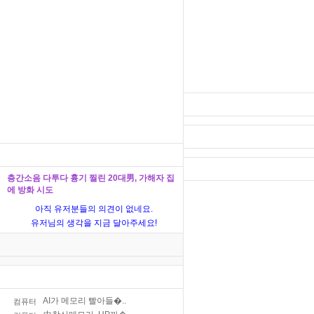
층간소음 다투다 흉기 찔린 20대男, 가해자 집
에 방화 시도
아직 유저분들의 의견이 없네요.
유저님의 생각을 지금 달아주세요!
AI가 메모리 빨아들�..
컴퓨터