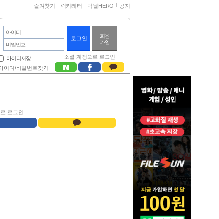
즐겨찾기
럭키레터
럭월HERO
공지
아이디
회원
가입
비밀번호
소셜 계정으로 로그인
아이디저장
아이디/비밀번호찾기
으로 로그인