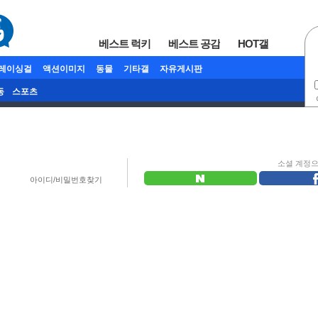
베스트 럭키
베스트 공감
HOT갤
/레이싱걸
액션이미지
동물
기타갤
자유게시판
동
스포츠
소셜 계정
아이디/비밀번호찾기