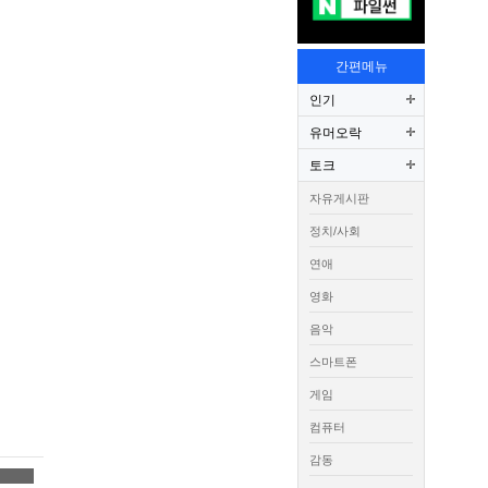
간편메뉴
인기
유머오락
토크
자유게시판
정치/사회
연애
영화
음악
스마트폰
게임
컴퓨터
감동