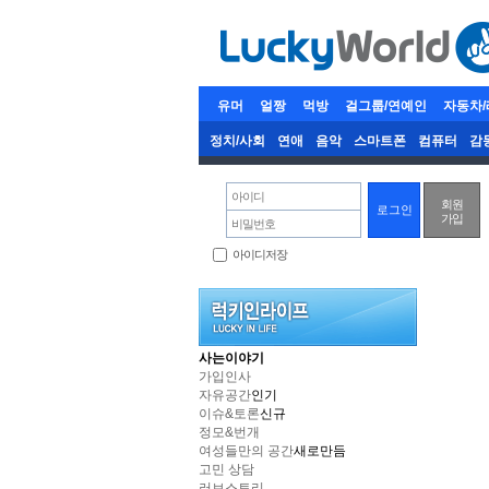
유머
얼짱
먹방
걸그룹/연예인
자동차
정치/사회
연애
음악
스마트폰
컴퓨터
감
아이디
회원
가입
비밀번호
아이디저장
사는이야기
가입인사
자유공간
인기
이슈&토론
신규
정모&번개
여성들만의 공간
새로만듬
고민 상담
러브스토리