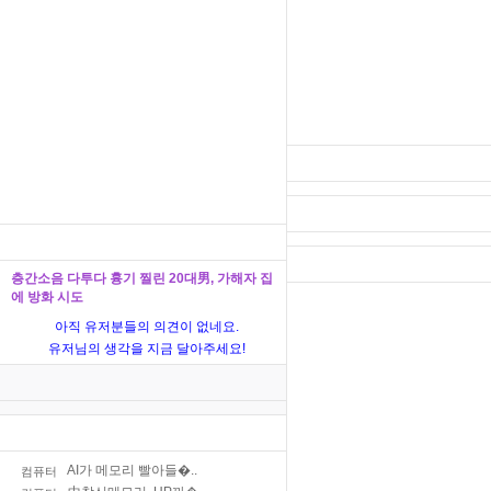
층간소음 다투다 흉기 찔린 20대男, 가해자 집
에 방화 시도
아직 유저분들의 의견이 없네요.
유저님의 생각을 지금 달아주세요!
AI가 메모리 빨아들�..
컴퓨터