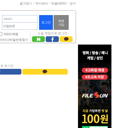
즐겨찾기
럭키레터
럭월HERO
공지
아이디
회원
가입
비밀번호
소셜 계정으로 로그인
아이디저장
아이디/비밀번호찾기
으로 로그인