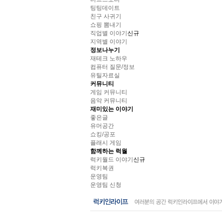
팅팅데이트
친구 사귀기
쇼핑 뽐내기
직업별 이야기
신규
지역별 이야기
정보나누기
재테크 노하우
컴퓨터 질문/정보
유틸자료실
커뮤니티
게임 커뮤니티
음악 커뮤니티
재미있는 이야기
좋은글
유머공간
쇼킹/공포
플래시 게임
함께하는 럭월
럭키월드 이야기
신규
럭키복권
운영팀
운영팀 신청