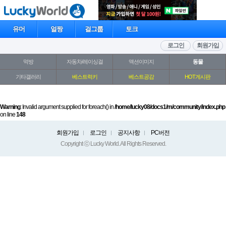
유머
얼짱
걸그룹
토크
로그인
회원가입
먹방
자동차/레이싱걸
액션이미지
동물
기타갤러리
베스트럭키
베스트공감
HOT게시판
Warning
: Invalid argument supplied for foreach() in
/home/lucky08/docs1/m/community/index.php
on line
148
회원가입
로그인
공지사항
PC버전
Copyright ⓒ Lucky World. All Rights Reserved.