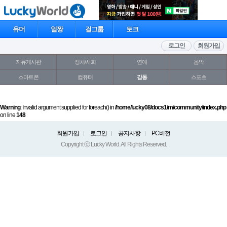
유머
얼짱
걸그룹
토크
로그인
회원가입
자유게시판
정치/사회
연애
음악
스마트폰
컴퓨터
감동
스포츠
Warning
: Invalid argument supplied for foreach() in
/home/lucky08/docs1/m/community/index.php
on line
148
회원가입
로그인
공지사항
PC버전
Copyright ⓒ Lucky World. All Rights Reserved.