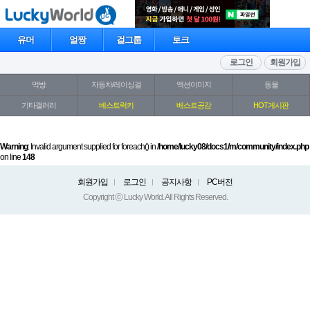
유머
얼짱
걸그룹
토크
로그인
회원가입
먹방
자동차/레이싱걸
액션이미지
동물
기타갤러리
베스트럭키
베스트공감
HOT게시판
Warning
: Invalid argument supplied for foreach() in
/home/lucky08/docs1/m/community/index.php
on line
148
회원가입
로그인
공지사항
PC버전
Copyright ⓒ Lucky World. All Rights Reserved.