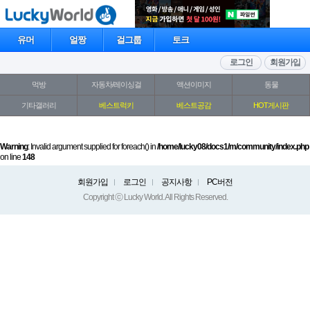
유머
얼짱
걸그룹
토크
로그인
회원가입
먹방
자동차/레이싱걸
액션이미지
동물
기타갤러리
베스트럭키
베스트공감
HOT게시판
Warning
: Invalid argument supplied for foreach() in
/home/lucky08/docs1/m/community/index.php
on line
148
회원가입
로그인
공지사항
PC버전
Copyright ⓒ Lucky World. All Rights Reserved.