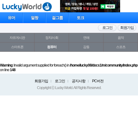
유머
얼짱
걸그룹
토크
로그인
회원가입
자유게시판
정치/사회
연애
음악
스마트폰
컴퓨터
감동
스포츠
Warning
: Invalid argument supplied for foreach() in
/home/lucky08/docs1/m/community/index.php
on line
148
회원가입
로그인
공지사항
PC버전
Copyright ⓒ Lucky World. All Rights Reserved.