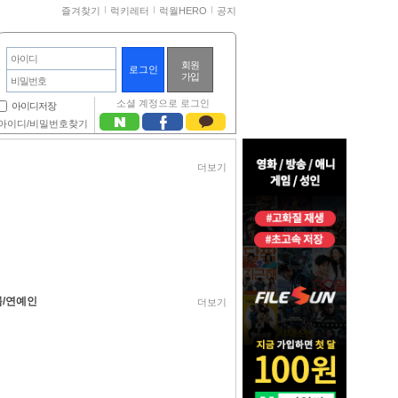
즐겨찾기
럭키레터
럭월HERO
공지
아이디
회원
가입
비밀번호
소셜 계정으로 로그인
아이디저장
아이디/비밀번호찾기
더보기
/연예인
더보기