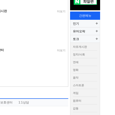
게시판
더보기
간편메뉴
인기
유머오락
토크
자유게시판
장터
더보기
정치/사회
연애
영화
음악
스마트폰
게임
컴퓨터
권보호센터
1:1상담
감동