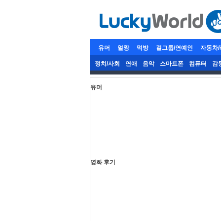
유머
얼짱
먹방
걸그룹/연예인
자동차
정치/사회
연애
음악
스마트폰
컴퓨터
감
유머
영화 후기