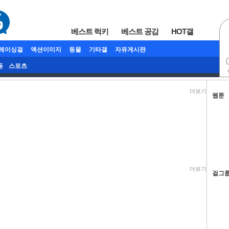
베스트 럭키
베스트 공감
HOT갤
/레이싱걸
액션이미지
동물
기타갤
자유게시판
동
스포츠
더보기
웹툰
더보기
걸그룹