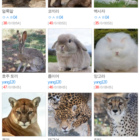
얼룩말
코끼리
백사자
ㅇㅅㅎ04
ㅇㅅㅎ04
ㅇㅅㅎ04
38
40
35
[
/ 0 / 00:54 ]
[
/ 0 / 00:53 ]
[
/ 0 / 00:53 ]
호주 토끼
롭이어
앙고라
yang120
yang120
yang120
47
46
38
[
/ 0 / 08-05 ]
[
/ 0 / 08-05 ]
[
/ 0 / 08-05 ]
퓨마
재규어
치타