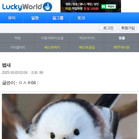
유머
얼짱
걸그룹
토크
로그인
회원가입
먹방
자동차/레이싱걸
액션이미지
동물
기타갤러리
베스트럭키
베스트공감
HOT게시판
뱁새
2025-10-03 01:04
｜
조회 : 86
글쓴이 : ㅇㅅㅎ04
｜