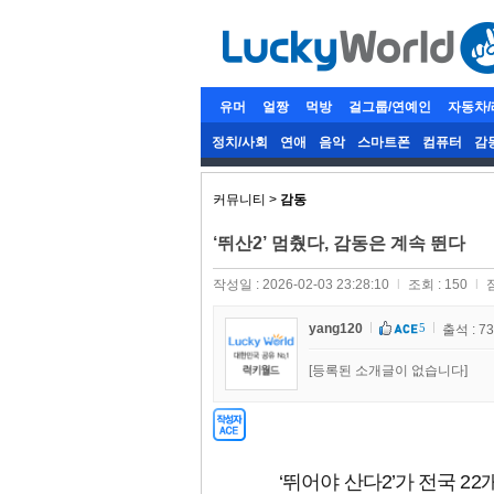
유머
얼짱
먹방
걸그룹/연예인
자동차
정치/사회
연애
음악
스마트폰
컴퓨터
감
커뮤니티 >
감동
‘뛰산2’ 멈췄다, 감동은 계속 뛴다
작성일 : 2026-02-03 23:28:10
l
조회 : 150
l
yang120
5
출석 : 7
[등록된 소개글이 없습니다]
‘뛰어야 산다2’가 전국 2