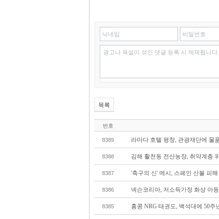
닉네임
비밀번호
광고나 욕설이 섞인 댓글 등록 시 제재됩니다.
목록
번호
라마다 호텔 평창, 관광재단에 물품
8389
김해 활천동 전산농장, 취약계층 위해
8388
'축구의 신' 메시, 스페인 산불 피
8387
넥슨코리아, 저소득가정 화상 아동 
8386
홍콩 NRG 태권도, 백석대에 50주
8385