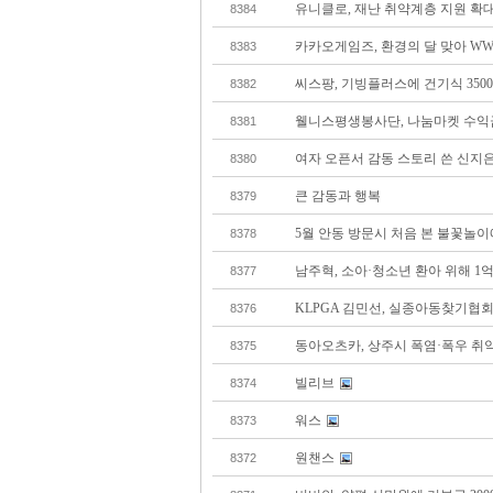
유니클로, 재난 취약계층 지원 확
8384
카카오게임즈, 환경의 달 맞아 WWF
8383
씨스팡, 기빙플러스에 건기식 350
8382
웰니스평생봉사단, 나눔마켓 수익금
8381
여자 오픈서 감동 스토리 쓴 신지
8380
큰 감동과 행복
8379
5월 안동 방문시 처음 본 불꽃놀이
8378
남주혁, 소아·청소년 환아 위해 1억
8377
KLPGA 김민선, 실종아동찾기협회
8376
동아오츠카, 상주시 폭염·폭우 취약
8375
빌리브
8374
워스
8373
원챈스
8372