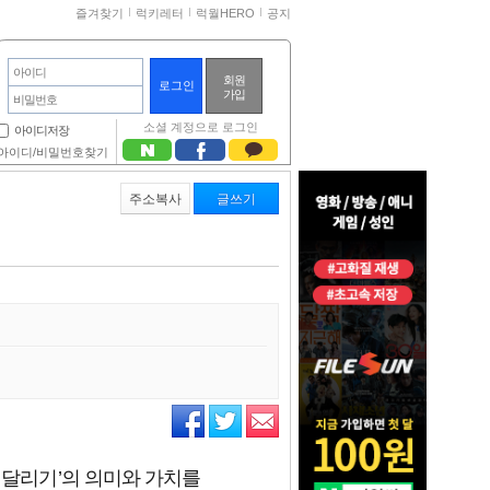
즐겨찾기
럭키레터
럭월HERO
공지
아이디
회원
가입
비밀번호
소셜 계정으로 로그인
아이디저장
아이디/비밀번호찾기
주소복사
글쓰기
께 달리기’의 의미와 가치를