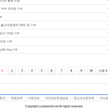
00만원·물품 전달
부부 10억원 기부
부
 울산대병원에 500만 원 기부
맞아 1억원 기부
0만원 기부
3년째 재능기부
1
2
3
4
5
6
7
8
9
10
다음
문의
회원정책
이용약관
개인정보취급방침
청소년보호정책
저작
Copyright Luckyworld.net All rights reserved.