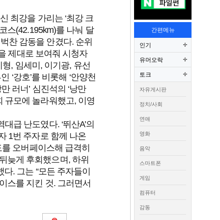
신 최강을 가리는 ‘최강 크
(42.195km)를 나눠 달
간편메뉴
 벅찬 감동을 안겼다. 순위
인기
복’을 제대로 보여줘 시청자
유머오락
세형, 임세미, 이기광, 유선
토크
루인 ‘강호’를 비롯해 ‘안양천
 ‘낭만 러너’ 심진석의 ‘낭만
자유게시판
회 규모에 놀라워했고, 이영
정치/사회
연애
대급 난도였다. ‘뛰산A’의
영화
자 1번 주자로 함께 나온
 정도를 오버페이스해 급격히
음악
 뒤늦게 후회했으며, 하위
스마트폰
했다. 그는 “모든 주자들이
게임
페이스를 지킨 것. 그러면서
컴퓨터
감동