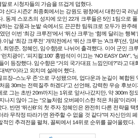
결말로 시청자들의 가슴을 뜨겁게 덥혔다.
뛰어야 산다 시즌2’ 최종회에서는 강원도 평창에서 대한민국 러닝
. 동계 스포츠의 성지에 모인 22개 크루들은 5인 1팀으로 풀코스
 달하는 강풍과 눈밭 속에서도 끈끈한 팀워크로 모두가 완주해
체였던 이번 ‘최강 크루전’에서 ‘뛰산 크루’는 ‘함께 달리는 행
.
이날 ‘최강 크루전’ 개막전에서 ‘뛰산 크루’는 ‘A크루’(션, 양
한민, 최영준, 정혜인, 임수향)로 나뉘어 출격했다. 이어 군인 크
‘런치광이’, ‘피지컬:100’ 홍범석이 이끄는 ‘NO EASY DAY’,
보들이 등장했다. 임수향은 “거의 국가대표 느낌인데?”라고 대
대박!”이라고 외치며 설레어 했다.
–골프장–스노우 존’으로 구성됐으며, 업다운과 눈길이 복합된 역
처음 30m는 전력질주 하겠다”고 선언해, 강력한 우승 후보이
제로 그는 초반 20m까지는 1위로 앞서나갔지만, 약 300m
 지나지 않아 그는 “오늘처럼 오버페이스한 적은 처음”이라며
. 반면 ‘뛰산B’의 첫 주자 정혜인은 완전히 다른 전략을 택
 터라 무작정 따라가면 완주할 수 없을 것 같다”며 자신만의 
발적인 추격전을 펼쳐, 꼴찌에서 14위로 순위를 끌어올렸다.