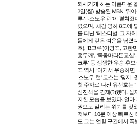
되새기게 하는 아름다운 
2일(월) 방송된 MBN ‘
루전-스노우 런’이 펼쳐졌다
렸으며, 체감 영하 8도에
를 떠난 ‘페스티벌’ 그 자
들에게 깊은 여운을 남겼다
호), ‘B크루’(이영표, 고
홍두깨’, ‘목동마라톤교실’, 
크루’ 등 쟁쟁한 우승 후
표 역시 “여기서 우승하면 
‘스노우 런’ 코스는 ‘평지
첫 주자로 나선 유선호는 “
심진석을 견제(?)했다. 실
지친 모습을 보였다. 얼마
권으로 밀리는 위기를 맞았다
저보다 10분 이상 빠르신
도 그는 업힐 구간에서 폭