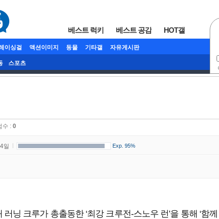
베스트 럭키
베스트 공감
HOT갤
/레이싱걸
액션이미지
동물
기타갤
자유게시판
동
스포츠
점수 :
0
34일
Exp. 95%
2개 러닝 크루가 총출동한 ‘최강 크루전-스노우 런’을 통해 ‘함