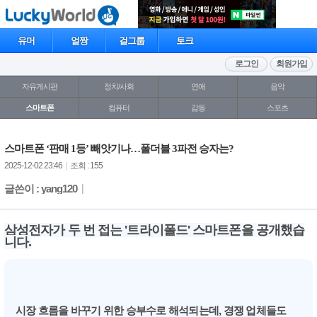
유머
얼짱
걸그룹
토크
로그인
회원가입
자유게시판
정치/사회
연애
음악
스마트폰
컴퓨터
감동
스포츠
스마트폰 ‘판매 1등’ 빼앗기나…폴더블 3파전 승자는?
2025-12-02 23:46
｜
조회 : 155
글쓴이 : yang120
｜
삼성전자가 두 번 접는 '트라이폴드' 스마트폰을 공개했습
니다.
시장 흐름을 바꾸기 위한 승부수로 해석되는데, 경쟁 업체들도