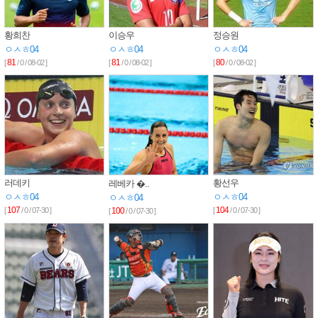
황희찬
이승우
정승원
ㅇㅅㅎ04
ㅇㅅㅎ04
ㅇㅅㅎ04
81
81
80
[
/ 0 / 08-02 ]
[
/ 0 / 08-02 ]
[
/ 0 / 08-02 ]
러데키
황선우
레베카 �..
ㅇㅅㅎ04
ㅇㅅㅎ04
ㅇㅅㅎ04
107
104
[
/ 0 / 07-30 ]
100
[
/ 0 / 07-30 ]
[
/ 0 / 07-30 ]