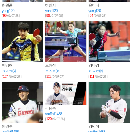
최원준
허인서
윤이나
yang120
yang120
yang120
99
98
94
[
/ 0 / 07-28 ]
[
/ 0 / 07-28 ]
[
/ 0 / 07-28 ]
박강현
오해선
김나영
ㅇㅅㅎ04
ㅇㅅㅎ04
ㅇㅅㅎ04
124
111
111
[
/ 0 / 07-27 ]
[
/ 0 / 07-27 ]
[
/ 0 / 07-27 ]
김원중
vmffotl1488
120
[
/ 0 / 07-26 ]
안권수
김민석
vmffotl1488
vmffotl1488