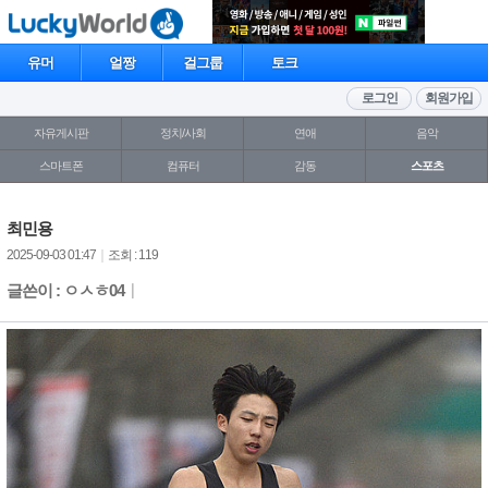
유머
얼짱
걸그룹
토크
로그인
회원가입
자유게시판
정치/사회
연애
음악
스마트폰
컴퓨터
감동
스포츠
최민용
2025-09-03 01:47
｜
조회 : 119
글쓴이 : ㅇㅅㅎ04
｜