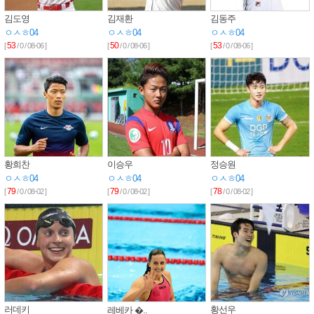
김도영
김재환
김동주
ㅇㅅㅎ04
ㅇㅅㅎ04
ㅇㅅㅎ04
53
50
53
[
/ 0 / 08-06 ]
[
/ 0 / 08-06 ]
[
/ 0 / 08-06 ]
황희찬
이승우
정승원
ㅇㅅㅎ04
ㅇㅅㅎ04
ㅇㅅㅎ04
79
79
78
[
/ 0 / 08-02 ]
[
/ 0 / 08-02 ]
[
/ 0 / 08-02 ]
러데키
황선우
레베카 �..