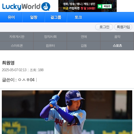
유머
얼짱
걸그룹
토크
로그인
회원가입
자유게시판
정치/사회
연애
음악
스마트폰
컴퓨터
감동
스포츠
최원영
2025-05-07 02:13
｜
조회 : 188
글쓴이 : ㅇㅅㅎ04
｜