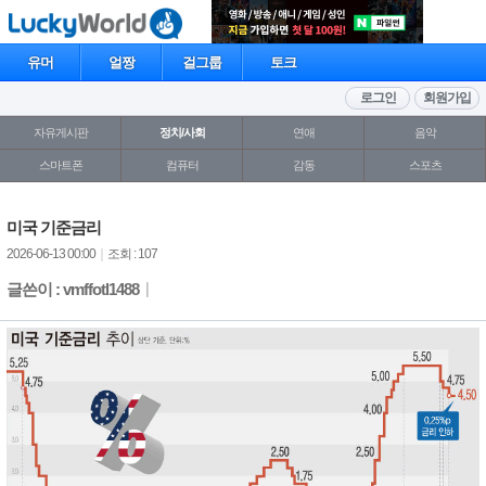
유머
얼짱
걸그룹
토크
로그인
회원가입
자유게시판
정치/사회
연애
음악
스마트폰
컴퓨터
감동
스포츠
미국 기준금리
2026-06-13 00:00
｜
조회 : 107
글쓴이 : vmffotl1488
｜