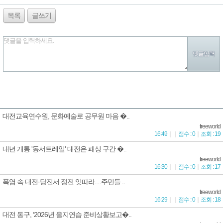
목록
글쓰기
댓글을 입력하세요.
대전교육연수원, 문화예술로 공무원 마음 �..
treeworld
16:49
｜
｜
점수 : 0
｜
조회 : 19
내년 개통 '동서트레일' 대전은 패싱 구간 �..
treeworld
16:30
｜
｜
점수 : 0
｜
조회 : 17
폭염 속 대전·당진서 정전 잇따라…주민들 ..
treeworld
16:29
｜
｜
점수 : 0
｜
조회 : 18
대전 동구, ‘2026년 을지연습 준비상황보고�..