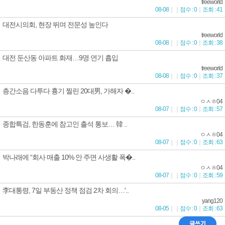
treeworld
08-08
｜
｜
점수 : 0
｜
조회 : 41
대전시의회, 현장 뛰며 전문성 높인다
treeworld
08-08
｜
｜
점수 : 0
｜
조회 : 38
대전 둔산동 아파트 화재…9명 연기 흡입
treeworld
08-08
｜
｜
점수 : 0
｜
조회 : 37
층간소음 다투다 흉기 찔린 20대男, 가해자 �..
ㅇㅅㅎ04
08-07
｜
｜
점수 : 0
｜
조회 : 57
종합특검, 한동훈에 참고인 출석 통보… 韓 ..
ㅇㅅㅎ04
08-07
｜
｜
점수 : 0
｜
조회 : 63
박나래에 “회사 매출 10% 안 주면 사생활 폭�..
ㅇㅅㅎ04
08-07
｜
｜
점수 : 0
｜
조회 : 59
李대통령, 7일 부동산 정책 점검 2차 회의…'..
yang120
08-05
｜
｜
점수 : 0
｜
조회 : 63