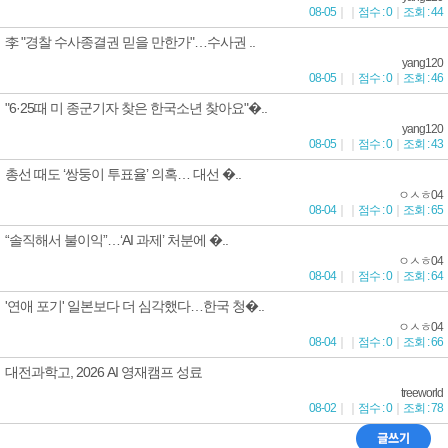
08-05
｜
｜
점수 : 0
｜
조회 : 44
李 "경찰 수사종결권 믿을 만한가"…수사권 ..
yang120
08-05
｜
｜
점수 : 0
｜
조회 : 46
"6·25때 미 종군기자 찾은 한국소년 찾아요"�..
yang120
08-05
｜
｜
점수 : 0
｜
조회 : 43
총선 때도 ‘쌍둥이 투표율’ 의혹… 대선 �..
ㅇㅅㅎ04
08-04
｜
｜
점수 : 0
｜
조회 : 65
“솔직해서 불이익”…‘AI 과제’ 처분에 �..
ㅇㅅㅎ04
08-04
｜
｜
점수 : 0
｜
조회 : 64
'연애 포기' 일본보다 더 심각했다…한국 청�..
ㅇㅅㅎ04
08-04
｜
｜
점수 : 0
｜
조회 : 66
대전과학고, 2026 AI 영재캠프 성료
treeworld
08-02
｜
｜
점수 : 0
｜
조회 : 78