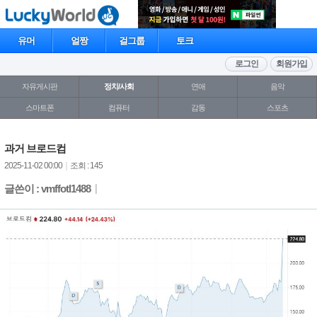
유머
얼짱
걸그룹
토크
로그인
회원가입
자유게시판
정치/사회
연애
음악
스마트폰
컴퓨터
감동
스포츠
과거 브로드컴
2025-11-02 00:00
｜
조회 : 145
글쓴이 : vmffotl1488
｜