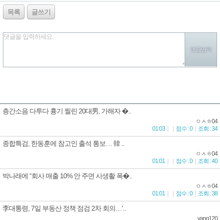
목록
글쓰기
댓글을 입력하세요.
층간소음 다투다 흉기 찔린 20대男, 가해자 �..
ㅇㅅㅎ04
01:03
｜
｜
점수 : 0
｜
조회 : 34
종합특검, 한동훈에 참고인 출석 통보… 韓 ..
ㅇㅅㅎ04
01:01
｜
｜
점수 : 0
｜
조회 : 40
박나래에 “회사 매출 10% 안 주면 사생활 폭�..
ㅇㅅㅎ04
01:01
｜
｜
점수 : 0
｜
조회 : 38
李대통령, 7일 부동산 정책 점검 2차 회의…'..
yang120