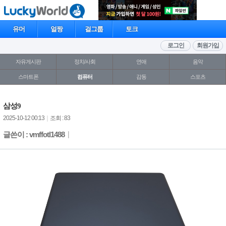
유머
얼짱
걸그룹
토크
로그인
회원가입
자유게시판
정치/사회
연애
음악
스마트폰
컴퓨터
감동
스포츠
삼성9
2025-10-12 00:13
｜
조회 : 83
글쓴이 : vmffotl1488
｜