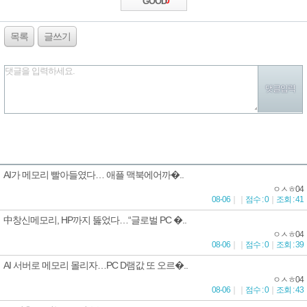
GOOD
0
목록
글쓰기
댓글을 입력하세요.
AI가 메모리 빨아들였다… 애플 맥북에어까�..
ㅇㅅㅎ04
08-06
｜
｜
점수 : 0
｜
조회 : 41
中창신메모리, HP까지 뚫었다…“글로벌 PC �..
ㅇㅅㅎ04
08-06
｜
｜
점수 : 0
｜
조회 : 39
AI 서버로 메모리 몰리자…PC D램값 또 오르�..
ㅇㅅㅎ04
08-06
｜
｜
점수 : 0
｜
조회 : 43