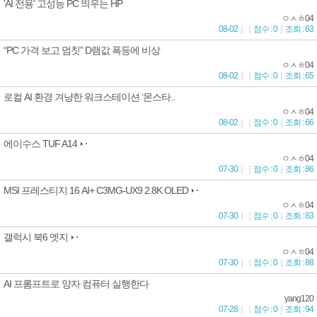
'AI 전용' 고성능 PC 띄우는 HP
ㅇㅅㅎ04
08-02
｜
｜
점수 : 0
｜
조회 : 63
“PC 가격 보고 멈칫” D램값 폭등에 비상
ㅇㅅㅎ04
08-02
｜
｜
점수 : 0
｜
조회 : 65
로컬 AI 환경 겨냥한 워크스테이션 ‘몬스타..
ㅇㅅㅎ04
08-02
｜
｜
점수 : 0
｜
조회 : 66
에이수스 TUF A14
ㅇㅅㅎ04
07-30
｜
｜
점수 : 0
｜
조회 : 86
MSI 프레스티지 16 AI+ C3MG-UX9 2.8K OLED
ㅇㅅㅎ04
07-30
｜
｜
점수 : 0
｜
조회 : 83
갤럭시 북6 엣지
ㅇㅅㅎ04
07-30
｜
｜
점수 : 0
｜
조회 : 88
AI 프롬프트로 양자 컴퓨터 실행한다
yang120
07-28
｜
｜
점수 : 0
｜
조회 : 94