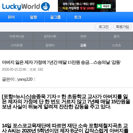
유머
얼짱
걸그룹
토크
로그인
회원가입
자유게시판
정치/사회
연애
음악
스마트폰
컴퓨터
감동
스포츠
아버지 잃은 제자 가정에 7년간 매달 15만원 송금…스승의날 '감동'
2026-05-15 22:46
｜
조회 : 192
글쓴이 : yang120
｜
[포항=뉴시스]송종욱 기자 = 한 초등학교 교사가 아버지를 잃
은 제자의 가정에 단 한 번도 거르지 않고 7년째 매달 15만원을
보낸 사실이 뒤늦게 알려져 잔잔한 감동을 주고 있다.
14일 포스코교육재단에 따르면 재단 소속 포항제철지곡초 교
사 A씨는 2020년 5학년이던 제자 B군이 갑작스럽게 아버지를