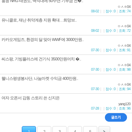
홍콩 NRG 태권도, 백석대에 50주년 기부금 전�..
ㅇㅅㅎ04
08-02
｜
｜
점수 : 0
｜
조회 : 74
유니클로, 재난 취약계층 지원 확대…희망브..
ㅇㅅㅎ04
08-02
｜
｜
점수 : 0
｜
조회 : 72
카카오게임즈, 환경의 달 맞아 WWF에 3000만원..
ㅇㅅㅎ04
07-30
｜
｜
점수 : 0
｜
조회 : 91
씨스팡, 기빙플러스에 건기식 3500만원어치 �..
ㅇㅅㅎ04
07-30
｜
｜
점수 : 0
｜
조회 : 98
웰니스평생봉사단, 나눔마켓 수익금 400만원..
ㅇㅅㅎ04
07-30
｜
｜
점수 : 0
｜
조회 : 94
여자 오픈서 감동 스토리 쓴 신지은
yang120
07-28
｜
｜
점수 : 0
｜
조회 : 96
1
2
3
4
5