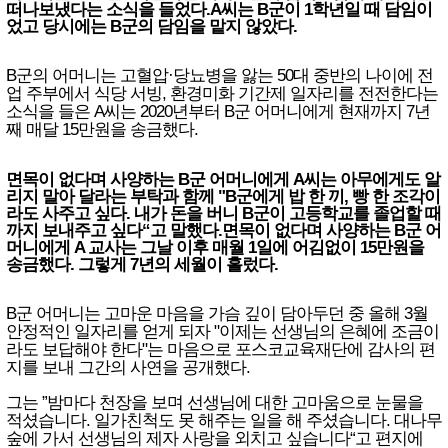
떠나보냈다는 소식을 들었다.
A씨는 B군이 1학년일 때 담임이
었고 당시에는 B군의 담임을 맡지 않았다.
B군의 어머니는 고혈압·당뇨병을 앓는 50대 중반의 나이에 전
업 주부에서 식당 서빙, 환경미화 기간제 일자리를 전전한다는
소식을 들은 A씨는 2020년부터 B군 어머니에게 현재까지 7년
째 매달 15만원을 송금했다.
면목이 없다며 사양하는 B군 어머니에게 A씨는 아무에게도 알
리지 말아 달라는 부탁과 함께 "B군에게 밥 한 끼, 빵 한 조각이
라도 사주고 싶다. 내가 돈을 버니 B군이 고등학교를 졸업할 때
까지 보내주고 싶다“고 말했다.
면목이 없다며 사양하는 B군 어
머니에게 A 교사는 그날 이후 매월 1일에 어김없이 15만원을
송금했다. 그렇게 7년의 세월이 흘렀다.
B군 어머니는 고마운 마음을 가슴 깊이 담아두던 중 올해 3월
안정적인 일자리를 얻게 되자 "이제는 선생님의 은혜에 조금이
라도 보답해야 한다"는 마음으로 포스코교육재단에 감사의 편
지를 보내 그간의 사연을 공개했다.
그는 ”밤마다 천장을 보며 선생님에 대한 고마움으로 눈물을
적셨습니다. 일가친척도 못 해주는 일을 해 주셨습니다. 대나무
숲에 가서 선생님의 제자 사랑을 외치고 싶습니다“고 편지에