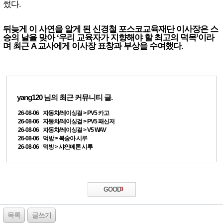
썼다.
뒤늦게 이 사연을 알게 된 신경철 포스코교육재단 이사장은 스
승의 날을 맞아 ‘우리 교육자가 지향해야 할 최고의 덕목’이라
며 최근 A 교사에게 이사장 표창과 부상을 수여했다.
yang120
님의 최근 커뮤니티 글.
26-08-06 자동차/레이싱걸 > PV5 카고
26-08-06 자동차/레이싱걸 > PV5 패신저
26-08-06 자동차/레이싱걸 > V5 WAV
26-08-06 먹방 > 복숭아 시루
26-08-06 먹방 > 샤인메론 시루
GOOD
0
목록
글쓰기