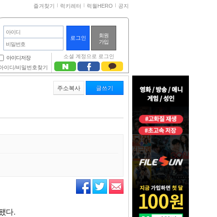
즐겨찾기
럭키레터
럭월HERO
공지
아이디
회원
가입
비밀번호
소셜 계정으로 로그인
아이디저장
아이디/비밀번호찾기
주소복사
글쓰기
됐다.