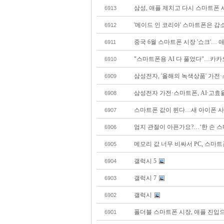
삼성, 애플 제치고 다시 스마트폰 
6913
'메이드 인 코리아' 스마트폰은 
6912
중국 6월 스마트폰 시장 '쇼크'… 
6911
"스마트폰용 AI 다 풀었다"…카카
6910
삼성전자, '올해의 녹색상품' 가전·
6909
삼성전자 가전·스마트폰, AI∙고효
6908
스마트폰 값이 뛴다…새 아이폰 사
6907
엄지 관절이 아픈가요?…‘한 손 스
6906
메모리 값 너무 비싸서 PC, 스마트
6905
갤럭시 5
6904
갤럭시 7
6903
갤럭시
6902
폴더블 스마트폰 시장, 애플 진입
6901