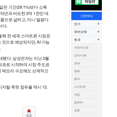
은 기간(29.1%)보다 소폭
작년과 비슷한 2억 1천만 대
간편메뉴
 제품으로 넓히고, 미니 발광다
인기
이다.
유머오락
. 올해 전 세계 스마트폰 시장은
토크
 것으로 예상되지만, AI 기능
.
자유게시판
정치/사회
확대됐다. 삼성전자는 지난 2월
계 최초로 시작하며 시장 주도권
연애
초기 메모리 수요에도 선제적으
영화
음악
디지털 콕핏 점유율 역시 12.
스마트폰
게임
컴퓨터
감동