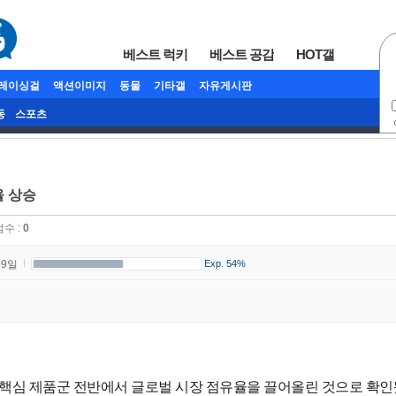
베스트 럭키
베스트 공감
HOT갤
/레이싱걸
액션이미지
동물
기타갤
자유게시판
동
스포츠
율 상승
점수 :
0
09일
Exp. 54%
 핵심 제품군 전반에서 글로벌 시장 점유율을 끌어올린 것으로 확인