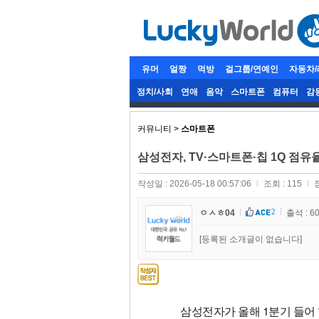
유머
얼짱
먹방
걸그룹/연예인
자동차
정치/사회
연애
음악
스마트폰
컴퓨터
감
커뮤니티 >
스마트폰
삼성전자, TV·스마트폰·칩 1Q 점유
작성일 : 2026-05-18 00:57:06
l
조회 : 115
l
2
ㅇㅅㅎ04
출석 : 6
[등록된 소개글이 없습니다]
삼성전자가 올해 1분기 들어