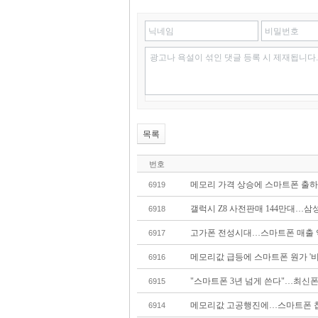
닉네임
비밀번호
광고나 욕설이 섞인 댓글 등록 시 제재됩니다.
목록
번호
메모리 가격 상승에 스마트폰 출하
6919
갤럭시 Z8 사전판매 144만대…삼
6918
고가폰 전성시대…스마트폰 매출 
6917
메모리값 급등에 스마트폰 원가 '비
6916
"스마트폰 3년 넘게 쓴다"…최신폰 
6915
메모리값 고공행진에…스마트폰 칩
6914