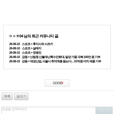
ㅇㅅㅎ04
님의 최근 커뮤니티 글.
26-08-10 스포츠 > 후지사와 사츠키
26-08-10 스포츠 > 설예지
26-08-10 스포츠 > 정병진
26-08-10 감동 > 산림청 산불재난특수진화대, 밀양 가뭄 극복 100만 원 기부
26-08-10 감동 > 애경산업, 서울시 취약계층 돕는다…53억원 어치 제품 기부
GOOD
0
목록
글쓰기
댓글을 입력하세요.