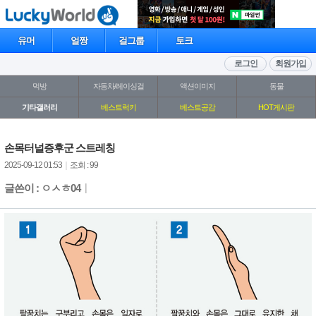
유머
얼짱
걸그룹
토크
로그인
회원가입
먹방
자동차/레이싱걸
액션이미지
동물
기타갤러리
베스트럭키
베스트공감
HOT게시판
손목터널증후군 스트레칭
2025-09-12 01:53
｜
조회 : 99
글쓴이 : ㅇㅅㅎ04
｜