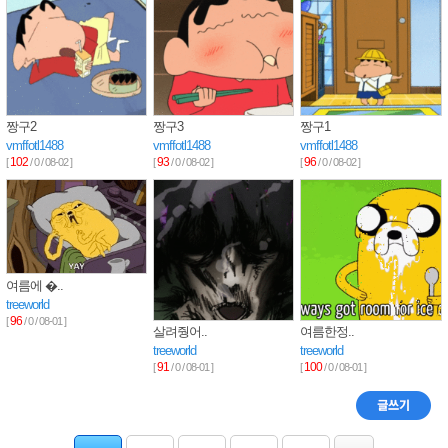
짱구2
짱구3
짱구1
vmffotl1488
vmffotl1488
vmffotl1488
102
93
96
[
/ 0 / 08-02 ]
[
/ 0 / 08-02 ]
[
/ 0 / 08-02 ]
여름에 �..
treeworld
96
[
/ 0 / 08-01 ]
살려줭어..
여름한정..
treeworld
treeworld
91
100
[
/ 0 / 08-01 ]
[
/ 0 / 08-01 ]