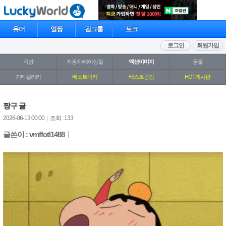
유머
얼짱
걸그룹
토크
로그인
회원가입
먹방
자동차/레이싱걸
액션이미지
동물
기타갤러리
베스트럭키
베스트공감
HOT게시판
짱구 귤
2026-06-13 00:00
｜
조회 : 133
글쓴이 : vmffotl1488
｜