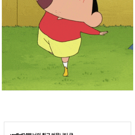
vmffotl1488
님의 최근 커뮤니티 글.