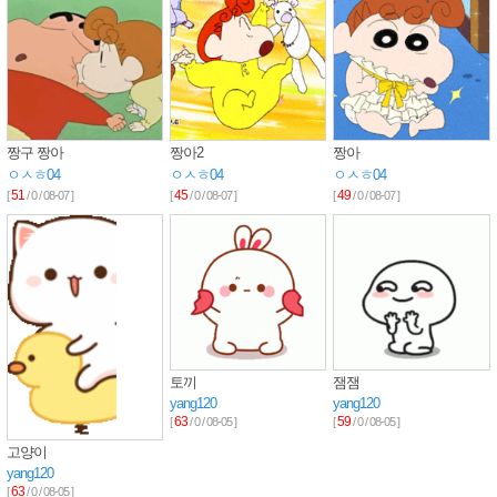
짱구 짱아
짱아2
짱아
ㅇㅅㅎ04
ㅇㅅㅎ04
ㅇㅅㅎ04
51
45
49
[
/ 0 / 08-07 ]
[
/ 0 / 08-07 ]
[
/ 0 / 08-07 ]
토끼
잼잼
yang120
yang120
63
59
[
/ 0 / 08-05 ]
[
/ 0 / 08-05 ]
고양이
yang120
63
[
/ 0 / 08-05 ]