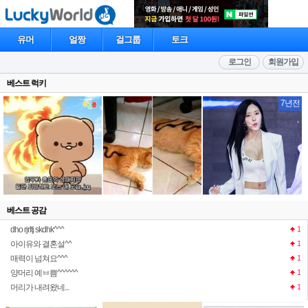
유머
얼짱
걸그룹
토크
로그인
회원가입
베스트 럭키
7년전
베스트 공감
dho rjrltj skdhk^^^
1
아이유와 결혼설^^
1
매력이 넘쳐요^^^
1
양머리 예ㅂ쁨^^^^^^
1
머리가 내려왔네...
1