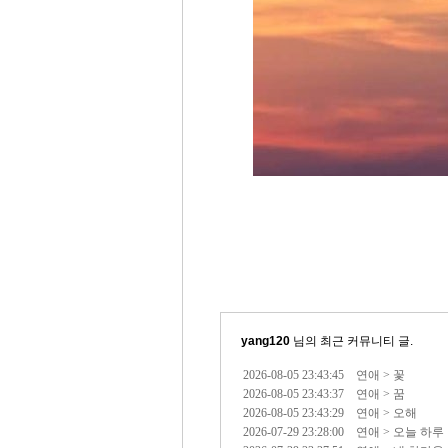
yang120
님의 최근 커뮤니티 글.
2026-08-05 23:43:45 연애 > 꽃
2026-08-05 23:43:37 연애 > 꿈
2026-08-05 23:43:29 연애 > 오해
2026-07-29 23:28:00 연애 > 오늘 하루