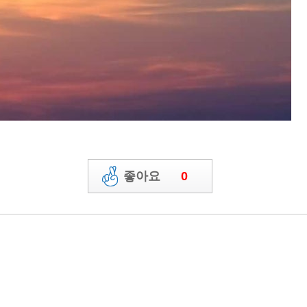
게시물 신고하기
좋아요
0