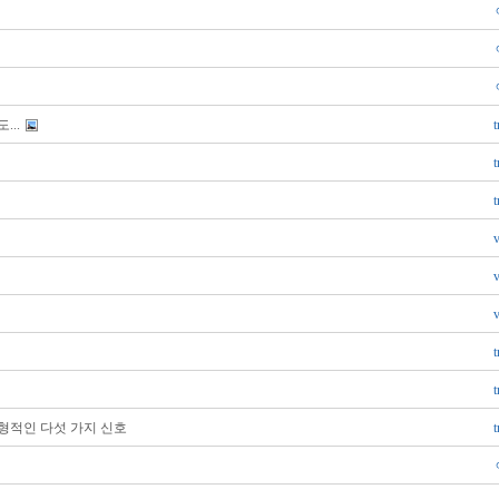
..
t
t
t
t
t
전형적인 다섯 가지 신호
t