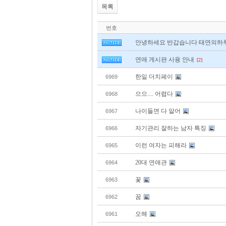
목록
번호
안녕하세요 반갑습니다 태연의하
연애 게시판 사용 안내
[2]
한일 더치페이
6969
으으.... 어렵다
6968
나이들면 다 알어
6967
자기관리 잘하는 남자 특징
6966
이런 여자는 피해라
6965
20대 연애관
6964
꽃
6963
꿈
6962
오해
6961