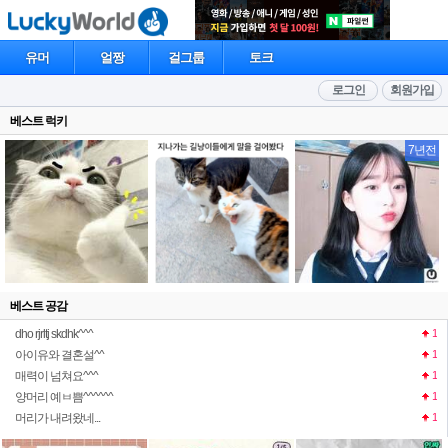
유머
얼짱
걸그룹
토크
로그인
회원가입
베스트 럭키
7년전
베스트 공감
dho rjrltj skdhk^^^
1
아이유와 결혼설^^
1
매력이 넘쳐요^^^
1
양머리 예ㅂ쁨^^^^^^
1
머리가 내려왔네...
1