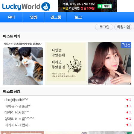
유머
얼짱
걸그룹
토크
로그인
회원가입
베스트 럭키
7년전
베스트 공감
dho rjrltj skdhk^^^
1
아이유와 결혼설^^
1
매력이 넘쳐요^^^
1
양머리 예ㅂ쁨^^^^^^
1
머리가 내려왔네...
1