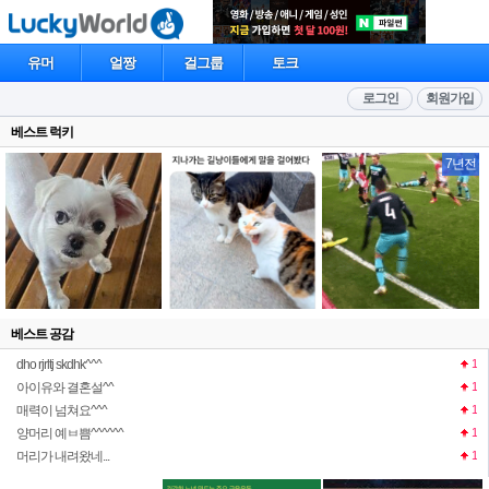
유머
얼짱
걸그룹
토크
로그인
회원가입
베스트 럭키
7년전
베스트 공감
dho rjrltj skdhk^^^
1
아이유와 결혼설^^
1
매력이 넘쳐요^^^
1
양머리 예ㅂ쁨^^^^^^
1
머리가 내려왔네...
1