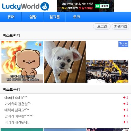
유머
얼짱
걸그룹
토크
로그인
회원가입
베스트 럭키
7년전
베스트 공감
dho rjrltj skdhk^^^
1
아이유와 결혼설^^
1
매력이 넘쳐요^^^
1
양머리 예ㅂ쁨^^^^^^
1
머리가 내려왔네...
1