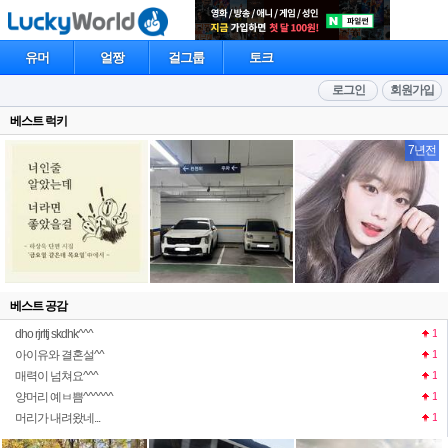
유머
얼짱
걸그룹
토크
로그인
회원가입
베스트 럭키
7년전
베스트 공감
dho rjrltj skdhk^^^
1
아이유와 결혼설^^
1
매력이 넘쳐요^^^
1
양머리 예ㅂ쁨^^^^^^
1
머리가 내려왔네...
1