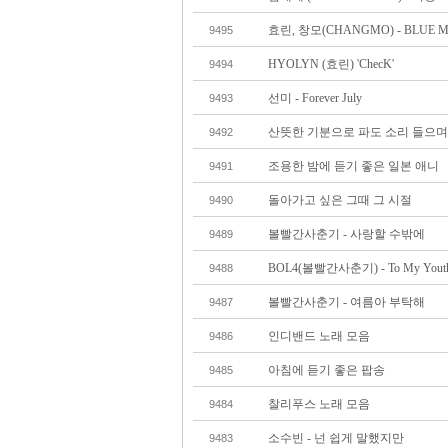
효린, 창모(CHANGMO) - BLUE 
9495
HYOLYN (효린) 'ChecK'
9494
선미 - Forever July
9493
산뜻한 기분으로 파도 소리 들으며
9492
조용한 밤에 듣기 좋은 일본 애니
9491
돌아가고 싶은 그때 그 시절
9490
볼빨간사춘기 - 사랑할 수밖에
9489
BOL4(볼빨간사춘기) - To My Yo
9488
볼빨간사춘기 - 여름아 부탁해
9487
인디밴드 노래 모음
9486
아침에 듣기 좋은 팝송
9485
찰리푸스 노래 모음
9484
소수빈 - 넌 쉽게 말했지만
9483