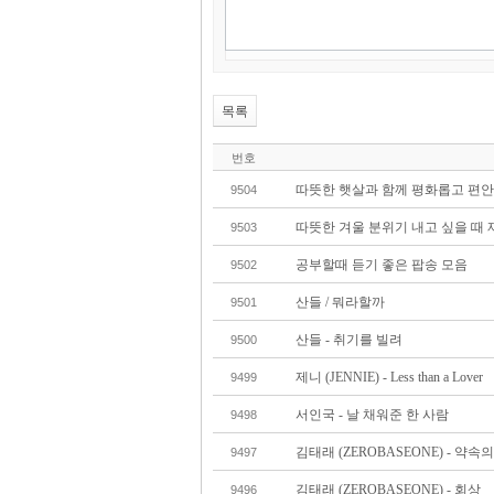
목록
번호
따뜻한 햇살과 함께 평화롭고 편안
9504
따뜻한 겨울 분위기 내고 싶을 때 
9503
공부할때 듣기 좋은 팝송 모음
9502
산들 / 뭐라할까
9501
산들 - 취기를 빌려
9500
제니 (JENNIE) - Less than a Lover
9499
서인국 - 날 채워준 한 사람
9498
김태래 (ZEROBASEONE) - 약속
9497
김태래 (ZEROBASEONE) - 회상
9496