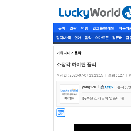
유머
얼짱
먹방
걸그룹/연예인
자동차
정치/사회
연애
음악
스마트폰
컴퓨터
감
커뮤니티 >
음악
소장각 하이틴 플리
작성일 : 2026-07-07 23:23:15
l
조회 : 127
l
yang120
5
출석 : 7
[등록된 소개글이 없습니다]