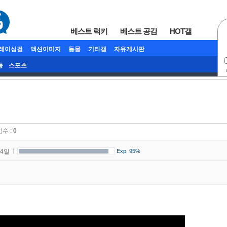
베스트 럭키
베스트 공감
HOT갤
/레이싱걸
액션이미지
동물
기타갤
자유게시판
동
스포츠
점수 :
0
34일
Exp. 95%