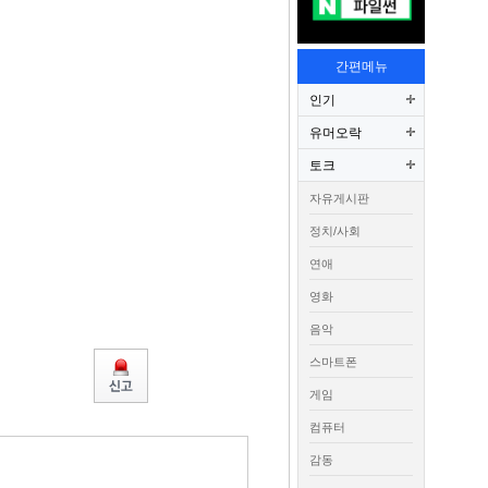
간편메뉴
인기
유머오락
토크
자유게시판
정치/사회
연애
영화
음악
스마트폰
게임
컴퓨터
감동