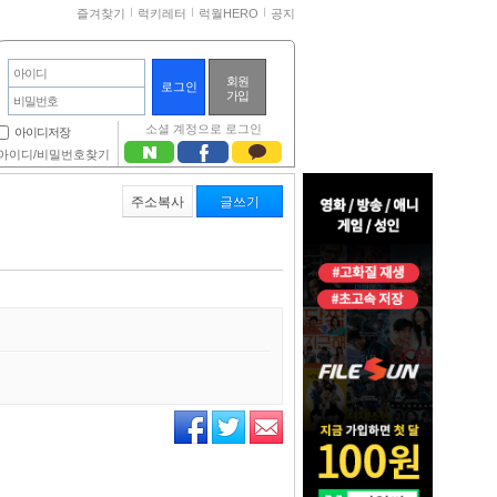
즐겨찾기
럭키레터
럭월HERO
공지
아이디
회원
가입
비밀번호
소셜 계정으로 로그인
아이디저장
아이디/비밀번호찾기
주소복사
글쓰기