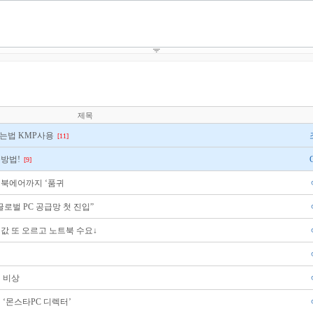
제목
하는법 KMP사용
[11]
용방법!
[9]
맥북에어까지 ‘품귀
로벌 PC 공급망 첫 진입”
램값 또 오르고 노트북 수요↓
에 비상
 ‘몬스타PC 디렉터’