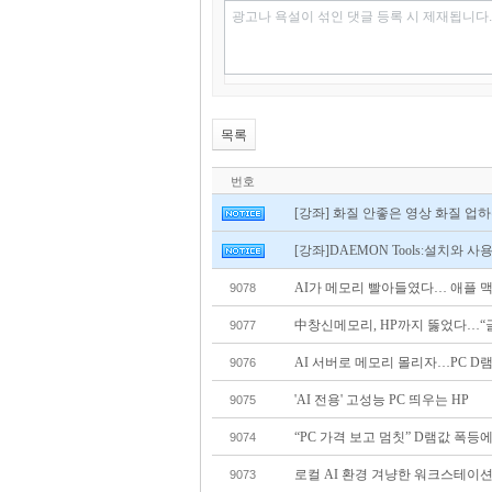
광고나 욕설이 섞인 댓글 등록 시 제재됩니다.
목록
번호
[강좌] 화질 안좋은 영상 화질 업
[강좌]DAEMON Toolsː설치와 사
AI가 메모리 빨아들였다… 애플 
9078
中창신메모리, HP까지 뚫었다…“글
9077
AI 서버로 메모리 몰리자…PC D
9076
'AI 전용' 고성능 PC 띄우는 HP
9075
“PC 가격 보고 멈칫” D램값 폭등
9074
로컬 AI 환경 겨냥한 워크스테이션
9073