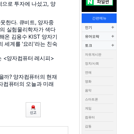
적으로 투자에 나섰고, 양
간편메뉴
웃한다. 큐비트, 양자중
인기
명의 실험물리학자가 색다
온 김용수 KIST 양자기
유머오락
 세계를 '요리'라는 친숙
토크
자유게시판
는 <양자컴퓨터 레시피>
정치/사회
연애
했을까? 양자컴퓨터의 현재
영화
양자컴퓨터의 오늘과 미래
음악
스마트폰
게임
컴퓨터
감동