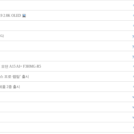
 2.8K OLED
한다
던 A15 AI+ F3HMG-R5
피스 프로·랩탑’ 출시
제품 2종 출시