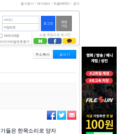
즐겨찾기
럭키레터
럭월HERO
공지
아이디
회원
가입
비밀번호
소셜 계정으로 로그인
아이디저장
아이디/비밀번호찾기
주소복사
글쓰기
문가들은 한목소리로 양자