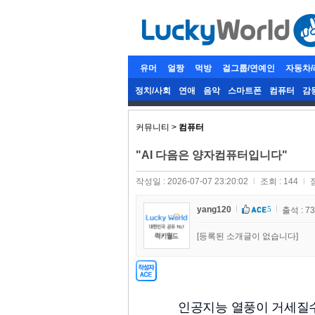
유머
얼짱
먹방
걸그룹/연예인
자동차
정치/사회
연애
음악
스마트폰
컴퓨터
감
커뮤니티 >
컴퓨터
"AI 다음은 양자컴퓨터입니다"
작성일 : 2026-07-07 23:20:02
l
조회 : 144
l
yang120
5
출석 : 7
[등록된 소개글이 없습니다]
인공지능 열풍이 거세질