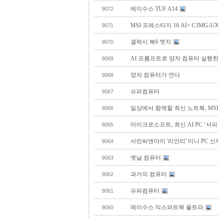
에이수스 TUF A14
9072
MSI 프레스티지 16 AI+ C3MG-UX9
9071
갤럭시 북6 엣지
9070
AI 프롬프트로 양자 컴퓨터 실행
9069
양자 컴퓨터가 연다
9068
슈퍼컴퓨터
9067
일상에서 함께할 최신 노트북, MSI 모
9066
마이크로소프트, 최신 AI PC ‘서
9065
서린씨앤아이 '리안리' 미니 PC 신
9064
옛날 컴퓨터
9063
과거의 컴퓨터
9062
슈퍼컴퓨터
9061
에이수스 익스퍼트북 울트라
9060