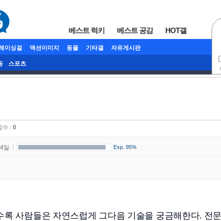
베스트 럭키
베스트 공감
HOT갤
/레이싱걸
액션이미지
동물
기타갤
자유게시판
동
스포츠
점수 :
0
34일
Exp. 95%
수록 사람들은 자연스럽게 그다음 기술을 궁금해한다. 전