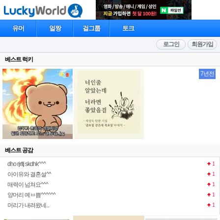
유머
얼짱
걸그룹
토크
로그인
회원가입
베스트 럭키
7년전
베스트 공감
dho rjrltj skdhk^^^
1
아이유와 결혼설^^
1
매력이 넘쳐요^^^
1
양머리 예ㅂ쁨^^^^^^
1
머리가 내려왔네...
1