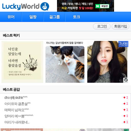
유머
얼짱
걸그룹
토크
로그인
회원가입
베스트 럭키
7년전
베스트 공감
dho rjrltj skdhk^^^
1
아이유와 결혼설^^
1
매력이 넘쳐요^^^
1
양머리 예ㅂ쁨^^^^^^
1
머리가 내려왔네...
1