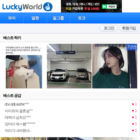
유머
얼짱
걸그룹
토크
로그인
회원가입
베스트 럭키
7년전
베스트 공감
dho rjrltj skdhk^^^
1
아이유와 결혼설^^
1
매력이 넘쳐요^^^
1
양머리 예ㅂ쁨^^^^^^
1
머리가 내려왔네...
1