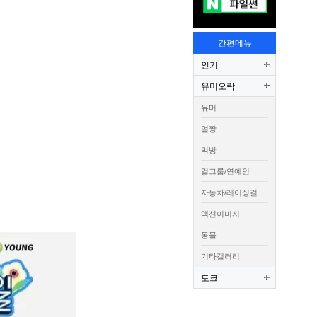
간편메뉴
인기
유머오락
유머
얼짱
먹방
걸그룹/연예인
자동차/레이싱걸
액션이미지
동물
기타갤러리
토크