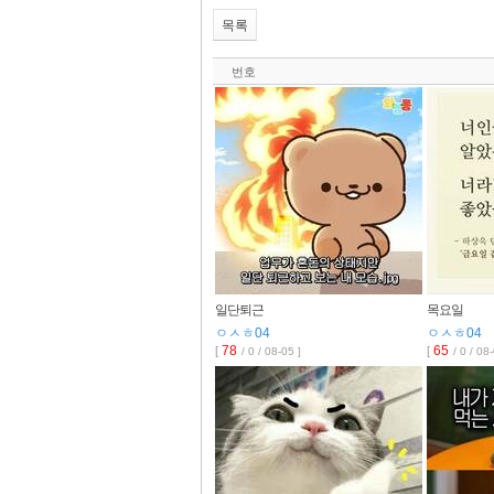
목록
번호
일단퇴근
목요일
ㅇㅅㅎ04
ㅇㅅㅎ04
78
65
[
[
/ 0 / 08-05 ]
/ 0 / 08