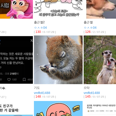
출근 짤2
출근 짤
ㅇㅅㅎ04
ㅇㅅㅎ04
130
126
[
[
7-29 ]
/ 0 / 07-29 ]
/ 2 / 07-29 ]
기도
으악
하�..
vmffotl1488
vmffotl1488
148
145
[
[
/ 0 / 07-25 ]
/ 0 / 07-25 ]
7-27 ]