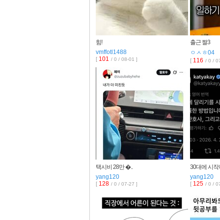
힘!
출근 짤3
vmffotl1488
ㅇㅅㅎ04
101
[
/ 0 / 08-01 ]
116
[
/ 0 / 0
택시비 28만 �..
30대에 시작
yang120
yang120
128
125
[
[
/ 0 / 07-27 ]
/ 0 / 0