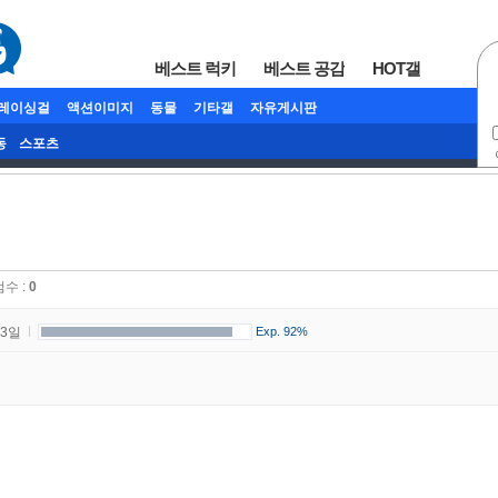
베스트 럭키
베스트 공감
HOT갤
/레이싱걸
액션이미지
동물
기타갤
자유게시판
동
스포츠
점수 :
0
33일
Exp. 92%